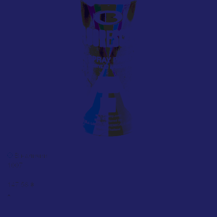
Грунт Bosny Primer белый матовый (1007)
В наличии
1007
0
147.58 ₴