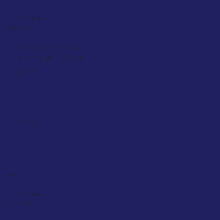
Краска Belife Universal розовая (RAL 4003)
В наличии
RAL4003
0
1-11 шт
132.18 ₴
от 12 шт
118.92 ₴
132.18 ₴
Купить
Краска Motip Leather Paint серая матовая (04232BS), 200 мл
В наличии
04232BS
0