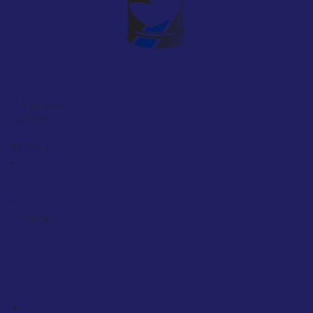
Краска Motip Leather Paint белая матовая RAL 9010
(04235BS), 200 мл
В наличии
04235BS
0
551.00 ₴
Купить
ХИТ