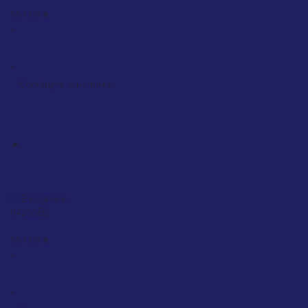
551.00 ₴
Сообщить о наличии
Краска Motip Leather Paint бежево-коричневая матовая
(04233BS), 200 мл
В наличии
04233BS
0
551.00 ₴