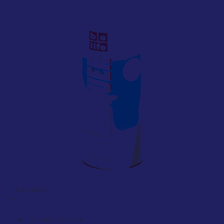
Лак BeLife Lacquer Universal матовый (191)
В наличии
191
0
1-11 шт
132.18 ₴