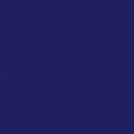
551.00 ₴
Купить
ХИТ
Грунт Belife Primer Plastic белый (RAL 9003)
В наличии
RAL 9003
0
1-11 шт
132.18 ₴
от 12 шт
118.92 ₴
132.18 ₴