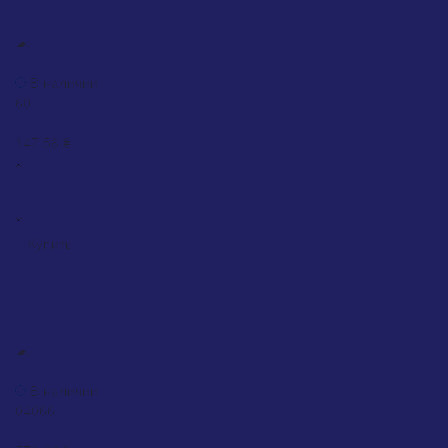
ХИТ
Краска Bosny Universal сине-фиолетовая (60)
В наличии
60
0
147.58 ₴
Купить
Краска Motip Leather Paint черная (04066), 400 мл
В наличии
04066
0