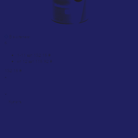
Краска Belife Universal красная (6)
В наличии
6
0
1-11 шт
132.18 ₴
от 12 шт
118.92 ₴
132.18 ₴
Купить
ХИТ