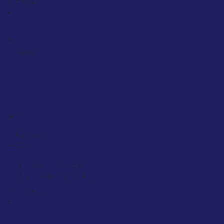
572.00 ₴
Купить
ХИТ
Краска Rino Paint Universal белая матовая (RP-5)
В наличии
RP-5
0
1-11 шт
111.42 ₴
от 12 шт
100.26 ₴
111.42 ₴