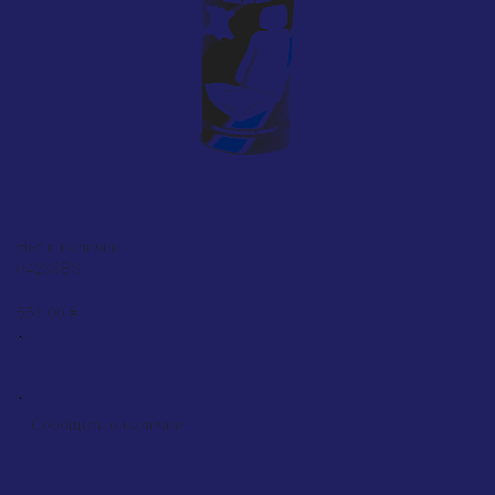
Краска Motip Leather Paint шоколадно-коричневая матовая
RAL 8017 (04238BS), 200 мл
Нет в наличии
04238BS
0
551.00 ₴
Сообщить о наличии