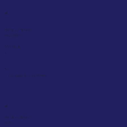
Краска Motip Leather Paint черная матовая (04230BS), 200 мл
Нет в наличии
04230BS
0
551.00 ₴
Сообщить о наличии
ХИТ
Краска BeLife ECO Paint Metallic золото (35)
Нет в наличии
035