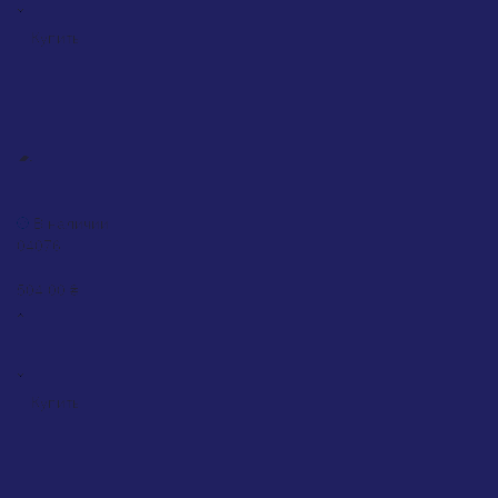
Купить
Краска Motip Bumperspray антрацит матовая (04076), 400 мл
В наличии
04076
0
504.00 ₴
Купить