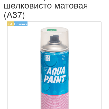
шелковисто матовая
(А37)
ХИТ
Новинка