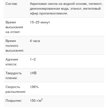
Состав:
Акриловая смола на водной основе, пигмент,
деионизированная вода, этанол, метиловый
эфир пропиленгликоля.
Время
15–25 минут
высыхания
на отлип:
Время
4 часа
полного
высыхания:
Адгезия
1~2
класса:
Твердость
≥HB
пленки:
Скорость
≥96%
распыления:
2
Покрытие:
150 г/м