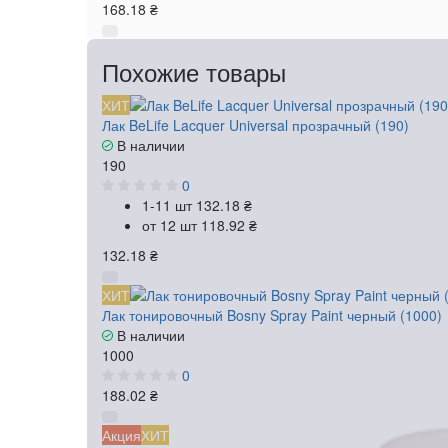
168.18 ₴
Похожие товары
ХИТ
Лак BeLife Lacquer Universal прозрачный (190)
В наличии
190
0
1-11 шт
132.18 ₴
от 12 шт
118.92 ₴
132.18 ₴
ХИТ
Лак тонировочный Bosny Spray Paint черный (1000)
В наличии
1000
0
188.02 ₴
Акция
ХИТ