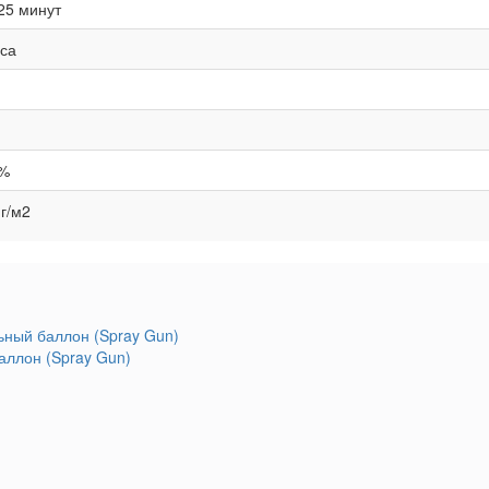
25 минут
аса
%
 г/м2
аллон (Spray Gun)