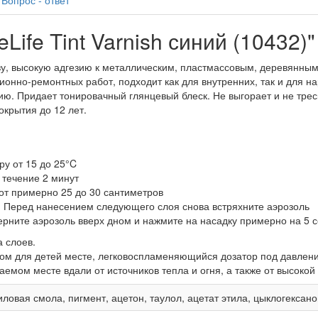
ife Tint Varnish синий (10432)"
нову, высокую адгезию к металлическим, пластмассовым, деревянн
ионно-ремонтных работ, подходит как для внутренних, так и для н
ю. Придает тонировачный глянцевый блеск. Не выгорает и не трес
окрытия до 12 лет.
у от 15 до 25°C
 течение 2 минут
от примерно 25 до 30 сантиметров
. Перед нанесением следующего слоя снова встряхните аэрозоль
ерните аэрозоль вверх дном и нажмите на насадку примерно на 5 с
а слоев.
ом для детей месте, легковоспламеняющийся дозатор под давлени
мом месте вдали от источников тепла и огня, а также от высокой
иловая смола, пигмент, ацетон, таулол, ацетат этила, цыклогексан