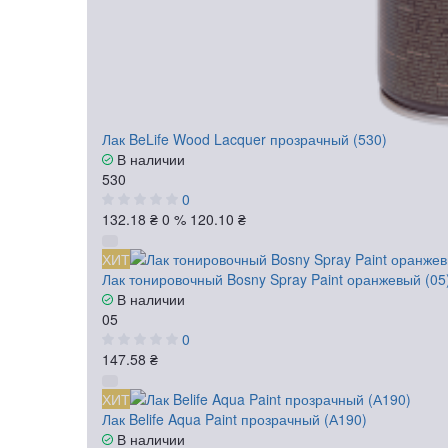
Лак BeLife Wood Lacquer прозрачный (530)
В наличии
530
0
132.18 ₴
0 %
120.10 ₴
ХИТ
Лак тонировочный Bosny Spray Paint оранжевый (05
В наличии
05
0
147.58 ₴
ХИТ
Лак Belife Aqua Paint прозрачный (А190)
В наличии