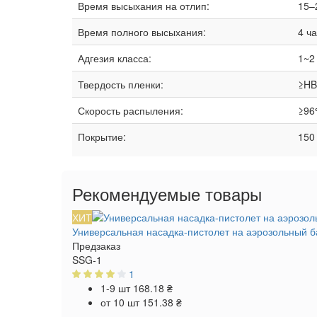
Время высыхания на отлип:
15–
Время полного высыхания:
4 ч
Адгезия класса:
1~2
Твердость пленки:
≥HB
Скорость распыления:
≥96
Покрытие:
150
Рекомендуемые товары
ХИТ
Универсальная насадка-пистолет на аэрозольный б
Предзаказ
SSG-1
1
1-9 шт
168.18 ₴
от 10 шт
151.38 ₴