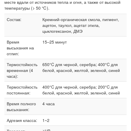
месте вдали от источников тепла и огня, а также от высокой
температуры (> 50 ℃).
Состав:
Кремний-органическая смола, пигмент,
ацетон, таулол, ацетат этила,
цыклогексанон, ДМЭ
Время
15–25 минут
высыхания на
отлип:
Термостойкость
650°C для черной, серебра; 400°C для
временная (4
белой, красной, желтой, зеленой, синей
часа):
Термостойкость
400°C для черной, серебра; 200°C для
постоянная:
белой, красной, желтой, зеленой, синей
Время полного
4 часа
высыхания:
Адгезия класса:
1~2