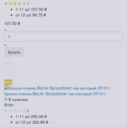
1
1-11 шт
107.50 ₴
от 12 шт
96.75 ₴
107.50 ₴
Купить
ХИТ
Краска-пленка BeLife Spraysticker лак матовый (R191)
В наличии
R191
0
1-11 шт
292.08 ₴
от 12 шт
262.86 ₴