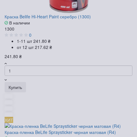
Краска Belife Hi-Heart Paint серебро (1300)
В наличии
1300
0
1-11 шт
241.80 ₴
от 12 шт
217.62 ₴
241.80 ₴
Купить
ХИТ
Краска-пленка BeLife Spraysticker черная матовая (R4)