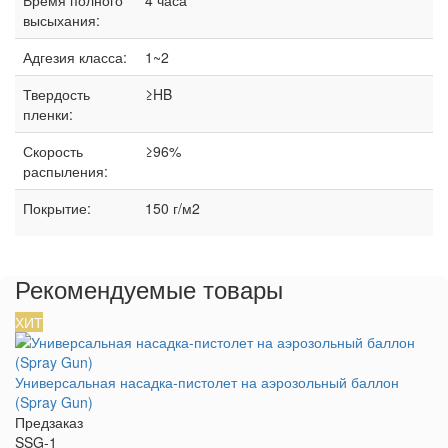
Время полного
4 часа
высыхания:
Адгезия класса:
1~2
Твердость
≥HB
пленки:
Скорость
≥96%
распыления:
Покрытие:
150 г/м2
Рекомендуемые товары
ХИТ
Универсальная насадка-пистолет на аэрозольный баллон
(Spray Gun)
Предзаказ
SSG-1