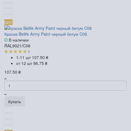
ХИТ
Краска Belife Army Paint черный битум C06
В наличии
RAL9021/C06
1
1-11 шт
107.50 ₴
от 12 шт
96.75 ₴
107.50 ₴
Купить