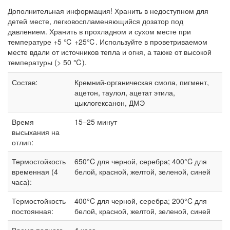
Дополнительная информация! Хранить в недоступном для
детей месте, легковоспламеняющийся дозатор под
давлением. Хранить в прохладном и сухом месте при
температуре +5 ℃ +25℃. Используйте в проветриваемом
месте вдали от источников тепла и огня, а также от высокой
температуры (> 50 ℃).
Состав:
Кремний-органическая смола, пигмент,
ацетон, таулол, ацетат этила,
цыклогексанон, ДМЭ
Время
15–25 минут
высыхания на
отлип:
Термостойкость
650°C для черной, серебра; 400°C для
временная (4
белой, красной, желтой, зеленой, синей
часа):
Термостойкость
400°C для черной, серебра; 200°C для
постоянная:
белой, красной, желтой, зеленой, синей