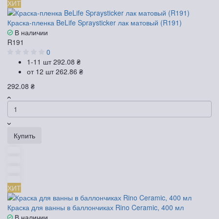
ХИТ
Краска-пленка BeLife Spraysticker лак матовый (R191)
В наличии
R191
0
1-11 шт
292.08 ₴
от 12 шт
262.86 ₴
292.08 ₴
Купить
ХИТ
Краска для ванны в баллончиках Rino Ceramic, 400 мл
В наличии