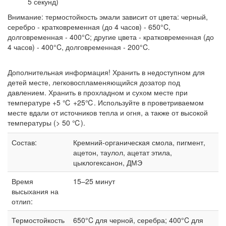
5 секунд)
Внимание: термостойкость эмали зависит от цвета: черный,
серебро - кратковременная (до 4 часов) - 650°C,
долговременная - 400°C; другие цвета - кратковременная (до
4 часов) - 400°C, долговременная - 200°C.
Дополнительная информация! Хранить в недоступном для
детей месте, легковоспламеняющийся дозатор под
давлением. Хранить в прохладном и сухом месте при
температуре +5 ℃ +25℃. Используйте в проветриваемом
месте вдали от источников тепла и огня, а также от высокой
температуры (> 50 ℃).
Состав:
Кремний-органическая смола, пигмент,
ацетон, таулол, ацетат этила,
цыклогексанон, ДМЭ
Время
15–25 минут
высыхания на
отлип:
Термостойкость
650°C для черной, серебра; 400°C для