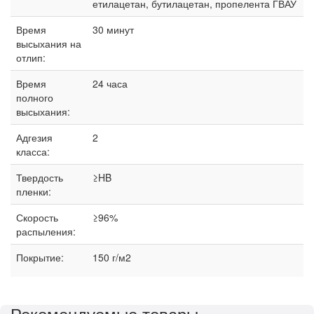
етилацетан, бутилацетан, пропелента ГВАУ
Время
30 минут
высыхания на
отлип:
Время
24 часа
полного
высыхания:
Адгезия
2
класса:
Твердость
≥HB
пленки:
Скорость
≥96%
распыления:
Покрытие:
150 г/м2
Рекомендуемые товары