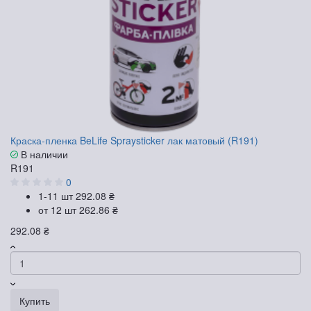
Краска-пленка BeLife Spraysticker лак матовый (R191)
В наличии
R191
0
1-11 шт
292.08 ₴
от 12 шт
262.86 ₴
292.08 ₴
Купить