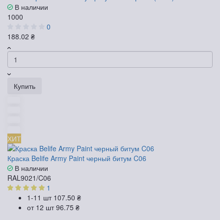
В наличии
1000
0
188.02 ₴
Купить
ХИТ
Краска Belife Army Paint черный битум C06
В наличии
RAL9021/C06
1
1-11 шт
107.50 ₴
от 12 шт
96.75 ₴