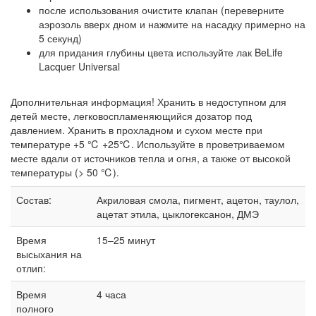
после использования очистите клапан (переверните
аэрозоль вверх дном и нажмите на насадку примерно на
5 секунд)
для придания глубины цвета используйте лак BeLife
Lacquer Universal
Дополнительная информация! Хранить в недоступном для
детей месте, легковоспламеняющийся дозатор под
давлением. Хранить в прохладном и сухом месте при
температуре +5 ℃ +25℃. Используйте в проветриваемом
месте вдали от источников тепла и огня, а также от высокой
температуры (> 50 ℃).
Состав:
Акриловая смола, пигмент, ацетон, таулол,
ацетат этила, цыклогексанон, ДМЭ
Время
15–25 минут
высыхания на
отлип:
Время
4 часа
полного