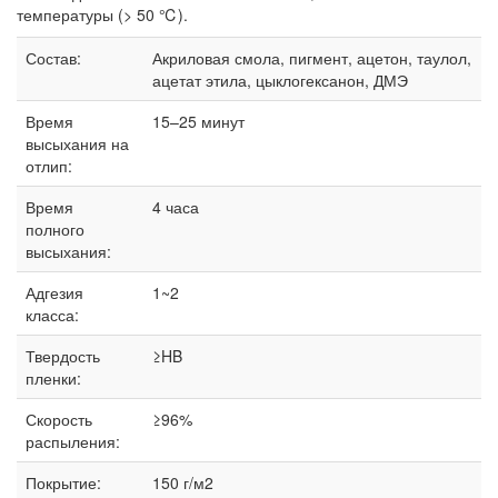
температуры (> 50 ℃).
Состав:
Акриловая смола, пигмент, ацетон, таулол,
ацетат этила, цыклогексанон, ДМЭ
Время
15–25 минут
высыхания на
отлип:
Время
4 часа
полного
высыхания:
Адгезия
1~2
класса:
Твердость
≥HB
пленки:
Скорость
≥96%
распыления:
Покрытие:
150 г/м2