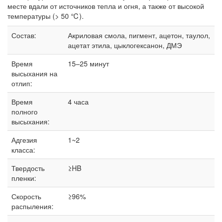
месте вдали от источников тепла и огня, а также от высокой
температуры (> 50 ℃).
Состав:
Акриловая смола, пигмент, ацетон, таулол,
ацетат этила, цыклогексанон, ДМЭ
Время
15–25 минут
высыхания на
отлип:
Время
4 часа
полного
высыхания:
Адгезия
1~2
класса:
Твердость
≥HB
пленки:
Скорость
≥96%
распыления: