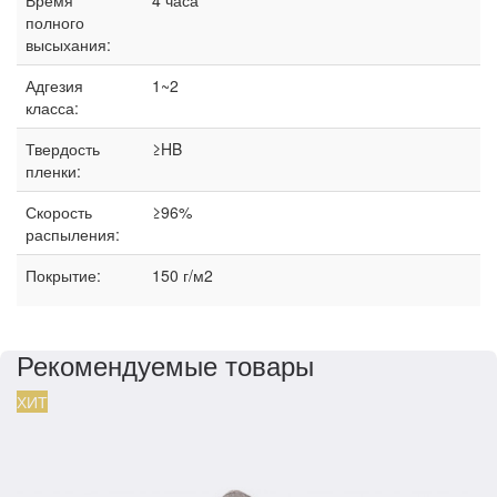
Время
4 часа
полного
высыхания:
Адгезия
1~2
класса:
Твердость
≥HB
пленки:
Скорость
≥96%
распыления:
Покрытие:
150 г/м2
Рекомендуемые товары
ХИТ