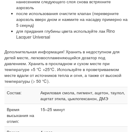
нанесением следующего слоя снова встряхните
аэрозоль
после использования очистите клапан (переверните
аэрозоль вверх дном и нажмите на насадку примерно на
5 секунд)
для придания глубины цвета используйте лак Rino
Lacquer Universal
Дополнительная информация! Хранить в недоступном для
детей месте, легковоспламеняющийся дозатор под
давлением. Хранить в прохладном и сухом месте при
температуре +5 ℃ +25℃. Используйте в проветриваемом
месте вдали от источников тепла и огня, а также от высокой
температуры (> 50 ℃).
Состав:
Акриловая смола, пигмент, ацетон, таулол,
ацетат этила, цыклогексанон, ДМЭ
Время
15–25 минут
высыхания на
отлип: