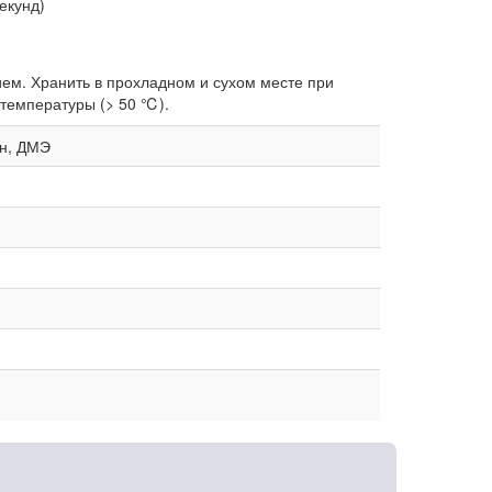
екунд)
ем. Хранить в прохладном и сухом месте при
 температуры (> 50 ℃).
он, ДМЭ