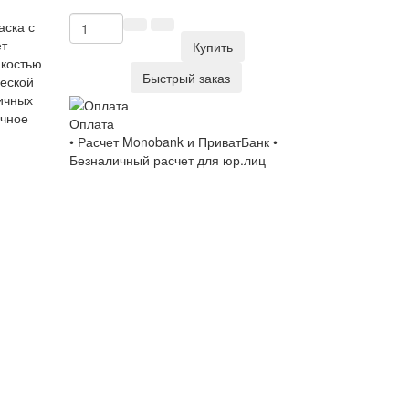
аска с
ет
Купить
йкостью
Быстрый заказ
ческой
ичных
очное
Оплата
• Расчет Monobank и ПриватБанк •
Безналичный расчет для юр.лиц