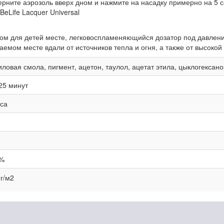
ерните аэрозоль вверх дном и нажмите на насадку примерно на 5 с
eLife Lacquer Universal
ом для детей месте, легковоспламеняющийся дозатор под давлени
мом месте вдали от источников тепла и огня, а также от высокой
иловая смола, пигмент, ацетон, таулол, ацетат этила, цыклогексан
25 минут
аса
%
 г/м2