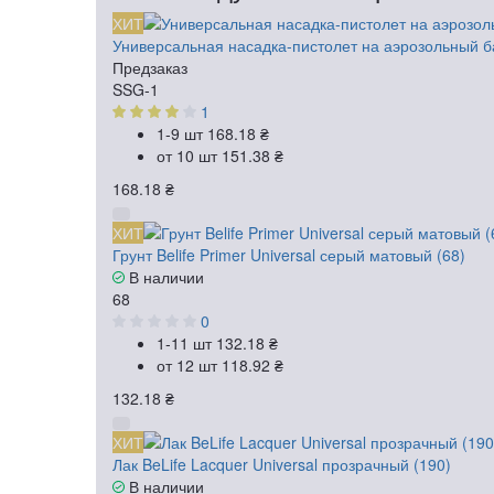
ХИТ
Универсальная насадка-пистолет на аэрозольный б
Предзаказ
SSG-1
1
1-9 шт
168.18 ₴
от 10 шт
151.38 ₴
168.18 ₴
ХИТ
Грунт Belife Primer Universal серый матовый (68)
В наличии
68
0
1-11 шт
132.18 ₴
от 12 шт
118.92 ₴
132.18 ₴
ХИТ
Лак BeLife Lacquer Universal прозрачный (190)
В наличии