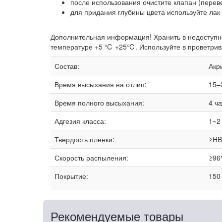
после использования очистите клапан (перев
для придания глубины цвета используйте лак B
Дополнительная информация! Хранить в недоступн
температуре +5 ℃ +25℃. Используйте в проветривае
Состав:
Акр
Время высыхания на отлип:
15–
Время полного высыхания:
4 ч
Адгезия класса:
1~2
Твердость пленки:
≥HB
Скорость распыления:
≥96
Покрытие:
150
Рекомендуемые товары