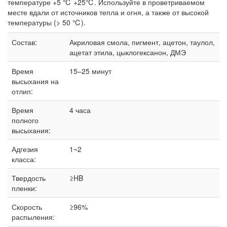
температуре +5 ℃ +25℃. Используйте в проветриваемом
месте вдали от источников тепла и огня, а также от высокой
температуры (> 50 ℃).
Состав:
Акриловая смола, пигмент, ацетон, таулол,
ацетат этила, цыклогексанон, ДМЭ
Время
15–25 минут
высыхания на
отлип:
Время
4 часа
полного
высыхания:
Адгезия
1~2
класса:
Твердость
≥HB
пленки:
Скорость
≥96%
распыления: