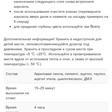
нанесением следующего слоя снова встряхните
аэрозоль
после использования очистите клапан (переверните
аэрозоль вверх дном и нажмите на насадку примерно на
5 секунд)
для придания глубины цвета используйте лак Bosny
Дополнительная информация! Хранить в недоступном для
детей месте, легковоспламеняющийся дозатор под
давлением. Хранить в прохладном и сухом месте при
температуре +5 ℃ +25℃. Используйте в проветриваемом
месте вдали от источников тепла и огня, а также от высокой
температуры (> 50 ℃).
Состав:
Акриловая смола, пигмент, ацетон, таулол,
ацетат этила, цыклогексанон, ДМЭ
Время
15–25 минут
высыхания на
отлип:
Время
4 часа
полного