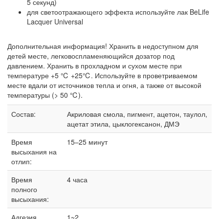
5 секунд)
для светоотражающего эффекта используйте лак BeLife
Lacquer Universal
Дополнительная информация! Хранить в недоступном для
детей месте, легковоспламеняющийся дозатор под
давлением. Хранить в прохладном и сухом месте при
температуре +5 ℃ +25℃. Используйте в проветриваемом
месте вдали от источников тепла и огня, а также от высокой
температуры (> 50 ℃).
Состав:
Акриловая смола, пигмент, ацетон, таулол,
ацетат этила, цыклогексанон, ДМЭ
Время
15–25 минут
высыхания на
отлип:
Время
4 часа
полного
высыхания:
Адгезия
1~2