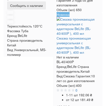
Гарантия
3 года со дня
изготовления
Сообщить о наличии
Объем (мл)
650
Новинка
Термостойкость
120°С
Фасовка
Туба
Бренд
BeLife
Смазка проникающая
Страна производитель
универсальная с
Китай
адаптером BeLife (BL-
Вид
Универсальный, MS-
40/400P ), 400 мл
полимер
Нет в наличии
BL-40/400P
Бренд:
BeLife
Страна
производитель:
Китай
Вид:
Смазка
Гарантия:
10
лет со дня изготовления
Объем (мл):
400
0
1-11 шт
192.06 ₴
от 12 шт
181.49 ₴