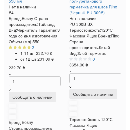
550 мл
полиуретанового
Нет в наличии
герметика для швов Rino
B4
(Черный PU-300B)
Бренд:
Bosny
Страна
Нет в наличии
производитель:
Тайланд
PU-300B-BX
Вид:
Чернитель
Гарантия:
3
Термостойкость:
120°С
года со дня изготовления
Фасовка:
Ящик
Бренд:
Rino
Объем (мл):
550
Страна
2
производитель:
Китай
1-11 шт
232.70 ₴
Вид:
Клей-герметик
от 12 шт
201.09 ₴
0
3654.00 ₴
232.70 ₴
Сообщить о наличии
Сообщить о наличии
Термостойкость
120°С
Бренд
Bosny
Фасовка
Ящик
Страна производитель