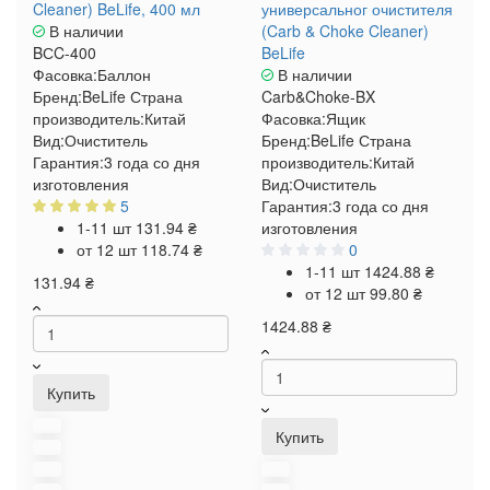
Cleaner) BeLife, 400 мл
универсальног очистителя
В наличии
(Carb & Choke Cleaner)
BСC-400
BeLife
Фасовка:
Баллон
В наличии
Бренд:
BeLife
Страна
Carb&Choke-BX
производитель:
Китай
Фасовка:
Ящик
Вид:
Очиститель
Бренд:
BeLife
Страна
Гарантия:
3 года со дня
производитель:
Китай
изготовления
Вид:
Очиститель
5
Гарантия:
3 года со дня
1-11 шт
131.94 ₴
изготовления
от 12 шт
118.74 ₴
0
1-11 шт
1424.88 ₴
131.94 ₴
от 12 шт
99.80 ₴
1424.88 ₴
Купить
Купить