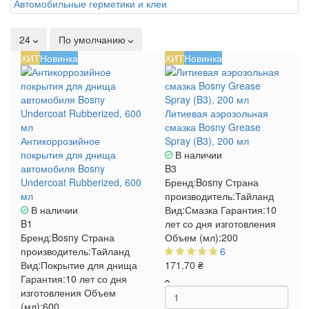
Автомобильные герметики и клеи
24
По умолчанию
ХИТ
Новинка
ХИТ
Новинка
Литиевая аэрозольная
смазка Bosny Grease
Антикоррозийное
Spray (B3), 200 мл
покрытия для днища
В наличии
автомобиля Bosny
B3
Undercoat Rubberized, 600
Бренд:
Bosny
Страна
мл
производитель:
Тайланд
В наличии
Вид:
Смазка
Гарантия:
10
B1
лет со дня изготовления
Бренд:
Bosny
Страна
Объем (мл):
200
производитель:
Тайланд
6
Вид:
Покрытие для днища
171.70 ₴
Гарантия:
10 лет со дня
изготовления
Объем
(мл):
600