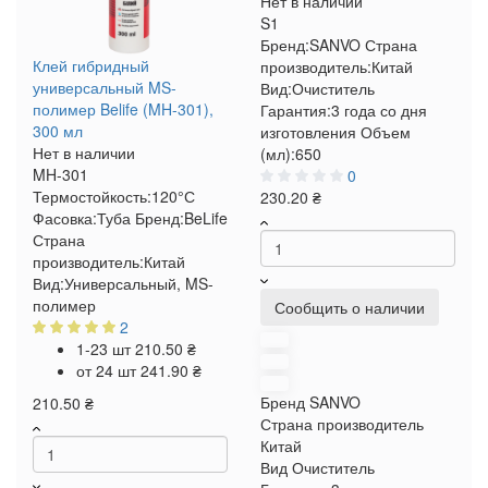
Нет в наличии
S1
Бренд:
SANVO
Страна
Клей гибридный
производитель:
Китай
универсальный MS-
Вид:
Очиститель
полимер Belife (MH-301),
Гарантия:
3 года со дня
300 мл
изготовления
Объем
Нет в наличии
(мл):
650
MH-301
0
Термостойкость:
120°С
230.20 ₴
Фасовка:
Туба
Бренд:
BeLife
Страна
производитель:
Китай
Вид:
Универсальный, MS-
полимер
Сообщить о наличии
2
1-23 шт
210.50 ₴
от 24 шт
241.90 ₴
Бренд
SANVO
210.50 ₴
Страна производитель
Китай
Вид
Очиститель