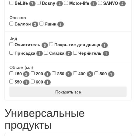
BeLife
Bosny
Motor-life
SANVO
7
4
1
4
Фасовка
Баллон
Ящик
3
3
Вид
Очиститель
Покрытие для днища
6
1
Присадка
Смазка
Чернитель
1
7
1
Объем (мл)
150
200
250
400
500
2
1
1
5
1
550
600
1
1
Показать все
Универсальные
продукты