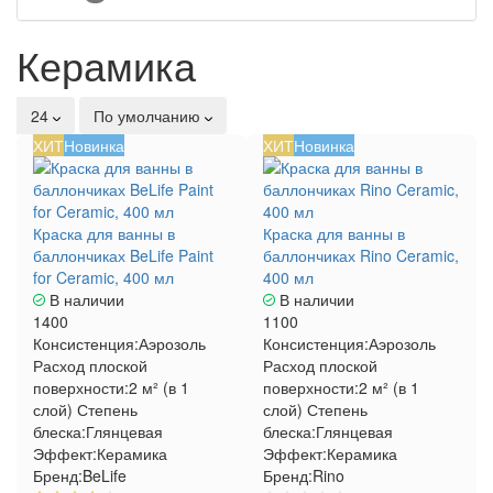
Керамика
24
По умолчанию
ХИТ
Новинка
ХИТ
Новинка
Краска для ванны в
Краска для ванны в
баллончиках BeLife Paint
баллончиках Rino Ceramic,
for Ceramic, 400 мл
400 мл
В наличии
В наличии
1400
1100
Консистенция:
Аэрозоль
Консистенция:
Аэрозоль
Расход плоской
Расход плоской
поверхности:
2 м² (в 1
поверхности:
2 м² (в 1
слой)
Степень
слой)
Степень
блеска:
Глянцевая
блеска:
Глянцевая
Эффект:
Керамика
Эффект:
Керамика
Бренд:
BeLife
Бренд:
Rino