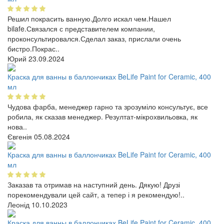
Решил покрасить ванную.Долго искал чем.Нашел
bilafe.Связался с представителем компании,
проконсультировался.Сделал заказ, прислали очень
бистро.Покрас..
Юрий
23.09.2024
Краска для ванны в баллончиках BeLife Paint for Ceramic, 400
мл
Чудова фарба, менеджер гарно та зрозуміло консультує, все
робила, як сказав менеджер. Резултат-мікрохвильовка, як
нова..
Євгенія
05.08.2024
Краска для ванны в баллончиках BeLife Paint for Ceramic, 400
мл
Заказав та отримав на наступний день. Дякую! Друзі
порекомендували цей сайт, а тепер і я рекомендую!..
Леонід
10.10.2023
Краска для ванны в баллончиках BeLife Paint for Ceramic, 400