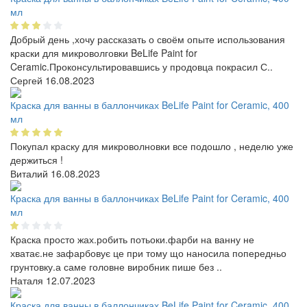
мл
Добрый день ,хочу рассказать о своём опыте использования
краски для микроволговки BeLife Paint for
Ceramic.Проконсультировавшись у продовца покрасил С..
Сергей
16.08.2023
Краска для ванны в баллончиках BeLife Paint for Ceramic, 400
мл
Покупал краску для микроволновки все подошло , неделю уже
держиться !
Виталий
16.08.2023
Краска для ванны в баллончиках BeLife Paint for Ceramic, 400
мл
Краска просто жах.робить потьоки.фарби на ванну не
хватає.не зафарбовує це при тому що наносила попередньо
грунтовку.а саме головне виробник пише без ..
Наталя
12.07.2023
Краска для ванны в баллончиках BeLife Paint for Ceramic, 400