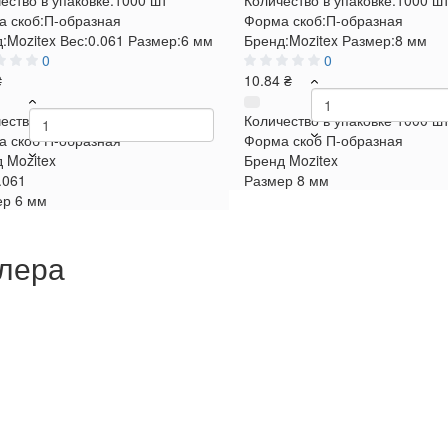
ество в упаковке:
1000 шт
Количество в упаковке:
1000 ш
 скоб:
П-образная
Форма скоб:
П-образная
:
Mozitex
Вес:
0.061
Размер:
6 мм
Бренд:
Mozitex
Размер:
8 мм
0
0
₴
10.84 ₴
ество в упаковке
1000 шт
Количество в упаковке
1000 ш
а скоб
П-образная
Форма скоб
П-образная
д
Mozitex
Бренд
Mozitex
.061
Размер
8 мм
ер
6 мм
плера