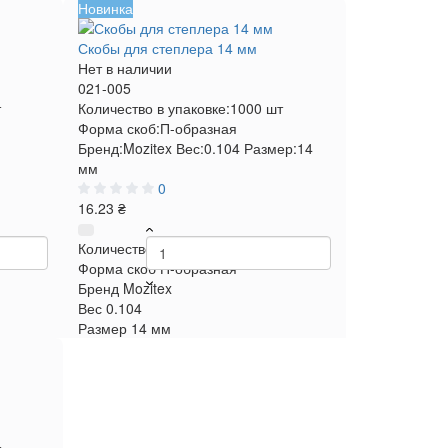
Новинка
Скобы для степлера 14 мм
Нет в наличии
021-005
т
Количество в упаковке:
1000 шт
Форма скоб:
П-образная
Бренд:
Mozitex
Вес:
0.104
Размер:
14
мм
0
16.23 ₴
т
Количество в упаковке
1000 шт
Форма скоб
П-образная
Бренд
Mozitex
Вес
0.104
Размер
14 мм