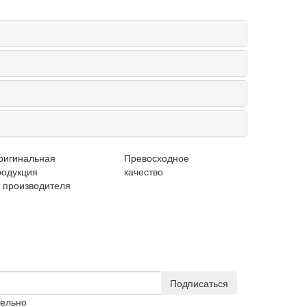
ригинальная
Превосходное
родукция
качество
т производителя
Подписаться
тельно