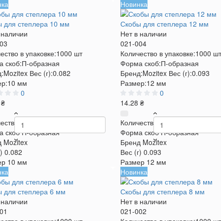
нка
Новинка
 для степлера 10 мм
Скобы для степлера 12 мм
 наличии
Нет в наличии
03
021-004
ество в упаковке:
1000 шт
Количество в упаковке:
1000 ш
 скоб:
П-образная
Форма скоб:
П-образная
:
Mozitex
Вес (г):
0.082
Бренд:
Mozitex
Вес (г):
0.093
р:
10 мм
Размер:
12 мм
0
0
 ₴
14.28 ₴
ество в упаковке
1000 шт
Количество в упаковке
1000 ш
а скоб
П-образная
Форма скоб
П-образная
д
Mozitex
Бренд
Mozitex
)
0.082
Вес (г)
0.093
ер
10 мм
Размер
12 мм
нка
Новинка
 для степлера 6 мм
Скобы для степлера 8 мм
 наличии
Нет в наличии
01
021-002