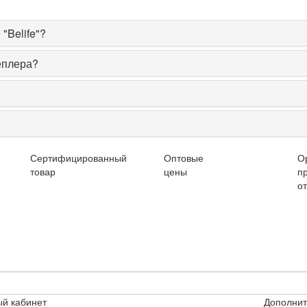
"Belife"?
еплера?
Сертифицированный
Оптовые
О
товар
цены
п
о
й кабинет
Дополни