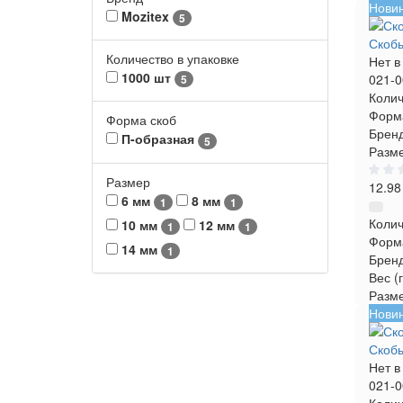
Нови
Mozitex
5
Скобы
Количество в упаковке
Нет в
1000 шт
021-0
5
Колич
Форма
Форма скоб
Бренд
П-образная
5
Разме
Размер
12.98
6 мм
8 мм
1
1
Колич
10 мм
12 мм
1
1
Форм
14 мм
1
Брен
Вес (г
Разм
Нови
Скобы
Нет в
021-0