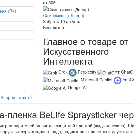
от 50₴
Самовывоз (г.Днепр)
Забрать 10 августа
Бесплатно
Главное о товаре от
Искусственного
Интеллекта
Grok
Perplexity
ChatG
Microsoft Copilot
YouC
Google AI
0
Вопрос - ответ
-пленка BeLife Spraysticker че
вных растворителей, является защитной пленкой (жидкая резина). 
наружных зеркал заднего вида, радиаторных решеток и других дета