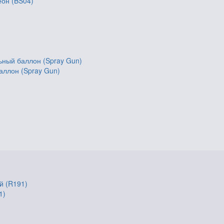
еон (BS04)
аллон (Spray Gun)
1)