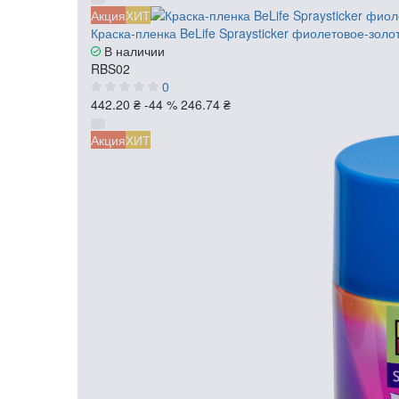
Акция
ХИТ
Краска-пленка BeLife Spraysticker фиолетовое-золо
В наличии
RBS02
0
442.20 ₴
-44 %
246.74 ₴
Акция
ХИТ