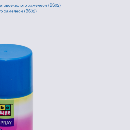
то хамелеон (BS02)