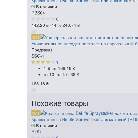
Краска-пленка BeLife Spraysticker оливковый хамел
В наличии
RBS04
0
442.20 ₴
-44 %
246.74 ₴
ХИТ
Универсальная насадка-пистолет на аэрозольный б
Предзаказ
SSG-1
1
1-9 шт
168.18 ₴
от 10 шт
151.38 ₴
168.18 ₴
Похожие товары
ХИТ
Краска-пленка BeLife Spraysticker лак матовый (R19
В наличии
R191
0