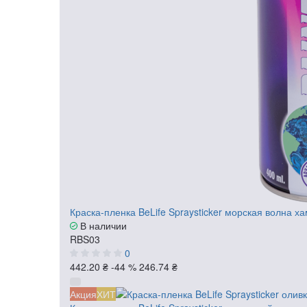
Краска-пленка BeLife Spraysticker морская волна х
В наличии
RBS03
0
442.20 ₴
-44 %
246.74 ₴
Акция
ХИТ