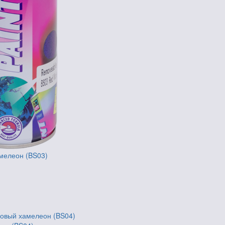
амелеон (BS03)