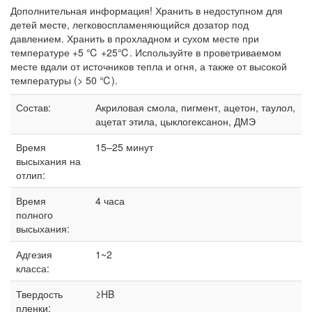
Дополнительная информация! Хранить в недоступном для
детей месте, легковоспламеняющийся дозатор под
давлением. Хранить в прохладном и сухом месте при
температуре +5 ℃ +25℃. Используйте в проветриваемом
месте вдали от источников тепла и огня, а также от высокой
температуры (> 50 ℃).
Состав:
Акриловая смола, пигмент, ацетон, таулол,
ацетат этила, цыклогексанон, ДМЭ
Время
15–25 минут
высыхания на
отлип:
Время
4 часа
полного
высыхания:
Адгезия
1~2
класса:
Твердость
≥HB
пленки: