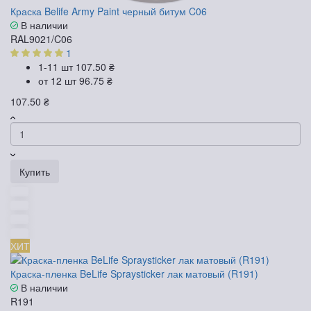
Краска Belife Army Paint черный битум C06
В наличии
RAL9021/C06
1
1-11 шт
107.50 ₴
от 12 шт
96.75 ₴
107.50 ₴
Купить
ХИТ
Краска-пленка BeLife Spraysticker лак матовый (R191)
В наличии
R191