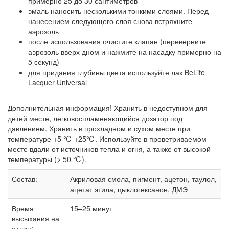
примерно 25 до 30 сантиметров
эмаль наносить несколькими тонкими слоями. Перед
нанесением следующего слоя снова встряхните
аэрозоль
после использования очистите клапан (переверните
аэрозоль вверх дном и нажмите на насадку примерно на
5 секунд)
для придания глубины цвета используйте лак BeLife
Lacquer Universal
Дополнительная информация! Хранить в недоступном для
детей месте, легковоспламеняющийся дозатор под
давлением. Хранить в прохладном и сухом месте при
температуре +5 ℃ +25℃. Используйте в проветриваемом
месте вдали от источников тепла и огня, а также от высокой
температуры (> 50 ℃).
Состав:
Акриловая смола, пигмент, ацетон, таулол,
ацетат этила, цыклогексанон, ДМЭ
Время
15–25 минут
высыхания на
отлип: