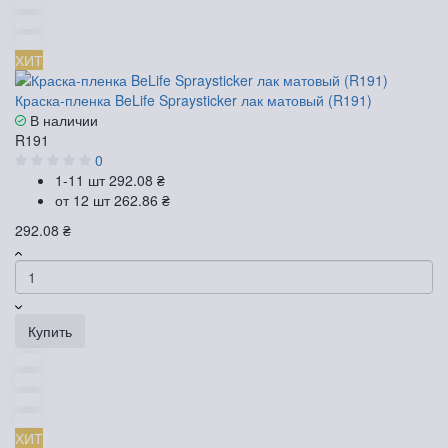
ХИТ
Краска-пленка BeLife Spraysticker лак матовый (R191)
В наличии
R191
0
1-11 шт
292.08 ₴
от 12 шт
262.86 ₴
292.08 ₴
Купить
ХИТ