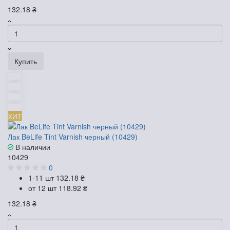
132.18 ₴
Купить
ХИТ
Лак BeLife Tint Varnish черный (10429)
В наличии
10429
0
1-11 шт
132.18 ₴
от 12 шт
118.92 ₴
132.18 ₴