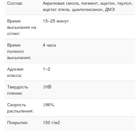
Состав:
Акриловая смола, пигмент, ацетон, таулол,
ацетат этила, цыклогексанон, ДМЭ
Время
15–25 минут
высыхания на
отлип:
Время
4 часа
полного
высыхания:
Адгезия
1~2
класса:
Твердость
≥HB
пленки:
Скорость
≥96%
распыления:
Покрытие:
150 г/м2