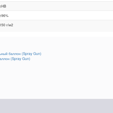
≥HB
≥96%
150 г/м2
аллон (Spray Gun)