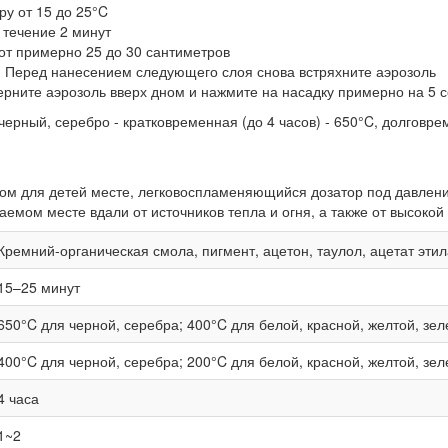
у от 15 до 25°C
 течение 2 минут
от примерно 25 до 30 сантиметров
. Перед нанесением следующего слоя снова встряхните аэрозоль
ерните аэрозоль вверх дном и нажмите на насадку примерно на 5 с
черный, серебро - кратковременная (до 4 часов) - 650°C, долговре
ом для детей месте, легковоспламеняющийся дозатор под давлени
мом месте вдали от источников тепла и огня, а также от высокой
Кремний-органическая смола, пигмент, ацетон, таулол, ацетат эти
15–25 минут
650°C для черной, серебра; 400°C для белой, красной, желтой, зел
400°C для черной, серебра; 200°C для белой, красной, желтой, зел
4 часа
1~2