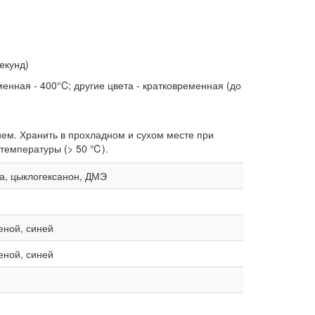
екунд)
менная - 400°C; другие цвета - кратковременная (до
ем. Хранить в прохладном и сухом месте при
 температуры (> 50 ℃).
ла, цыклогексанон, ДМЭ
еной, синей
еной, синей