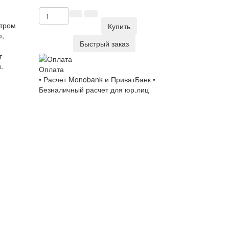
ктром
Купить
ю,
Быстрый заказ
т
.
Оплата
• Расчет Monobank и ПриватБанк •
Безналичный расчет для юр.лиц