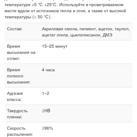
температуре +5 ℃ +25℃. Используйте в проветриваемом
месте вдали от источников тепла и огня, а также от высокой
температуры (> 50 ℃).
Состав:
Акриловая смола, пигмент, ацетон, таулол,
ацетат этила, цыклогексанон, ДМЭ
Время
15–25 минут
высыхания на
отлип:
Время
4 часа
полного
высыхания:
Адгезия
1~2
класса:
Твердость
≥HB
пленки:
Скорость
≥96%
распыления: