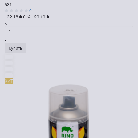
531
0
132.18 ₴
0 %
120.10 ₴
Купить
ХИТ