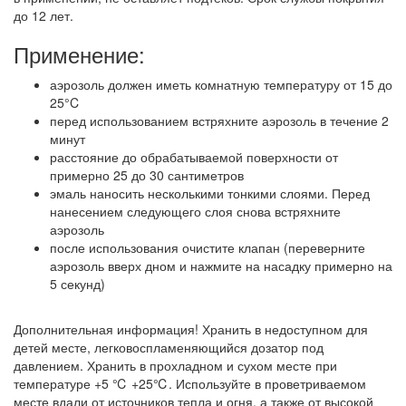
до 12 лет.
Применение:
аэрозоль должен иметь комнатную температуру от 15 до
25°C
перед использованием встряхните аэрозоль в течение 2
минут
расстояние до обрабатываемой поверхности от
примерно 25 до 30 сантиметров
эмаль наносить несколькими тонкими слоями. Перед
нанесением следующего слоя снова встряхните
аэрозоль
после использования очистите клапан (переверните
аэрозоль вверх дном и нажмите на насадку примерно на
5 секунд)
Дополнительная информация! Хранить в недоступном для
детей месте, легковоспламеняющийся дозатор под
давлением. Хранить в прохладном и сухом месте при
температуре +5 ℃ +25℃. Используйте в проветриваемом
месте вдали от источников тепла и огня, а также от высокой