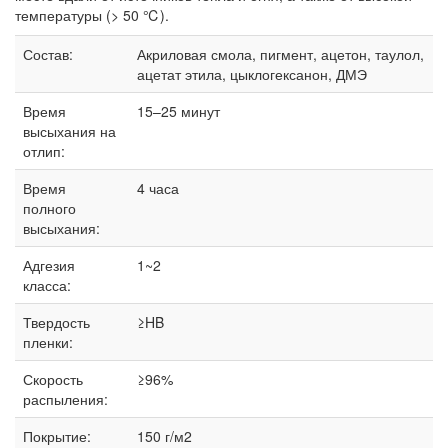
температуры (> 50 ℃).
Состав:
Акриловая смола, пигмент, ацетон, таулол,
ацетат этила, цыклогексанон, ДМЭ
Время
15–25 минут
высыхания на
отлип:
Время
4 часа
полного
высыхания:
Адгезия
1~2
класса:
Твердость
≥HB
пленки:
Скорость
≥96%
распыления:
Покрытие:
150 г/м2