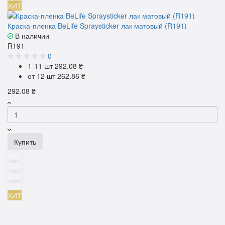
ХИТ
Краска-пленка BeLife Spraysticker лак матовый (R191)
В наличии
R191
0
1-11 шт
292.08 ₴
от 12 шт
262.86 ₴
292.08 ₴
Купить
ХИТ