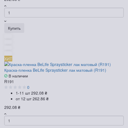
Купить
ХИТ
Краска-пленка BeLife Spraysticker лак матовый (R191)
В наличии
R191
0
1-11 шт
292.08 ₴
от 12 шт
262.86 ₴
292.08 ₴