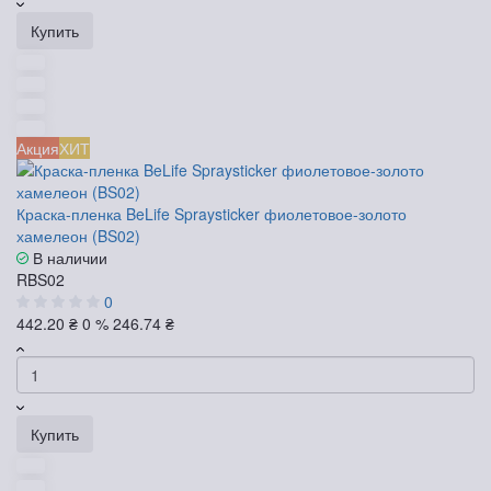
Купить
Акция
ХИТ
Краска-пленка BeLife Spraysticker фиолетовое-золото
хамелеон (BS02)
В наличии
RBS02
0
442.20 ₴
0 %
246.74 ₴
Купить