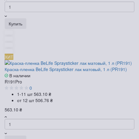
Купить
ХИТ
Краска-пленка BeLife Spraysticker лак матовый, 1 л (PR191)
В наличии
R191Pro
0
1-11 шт
563.10 ₴
от 12 шт
506.76 ₴
563.10 ₴