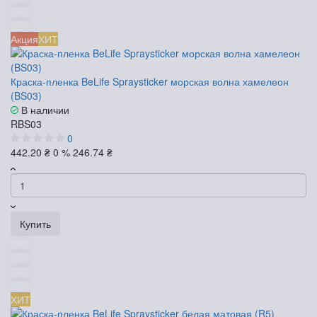
Акция
ХИТ
Краска-пленка BeLife Spraysticker морская волна хамелеон
(BS03)
В наличии
RBS03
0
442.20 ₴
0 %
246.74 ₴
Купить
ХИТ