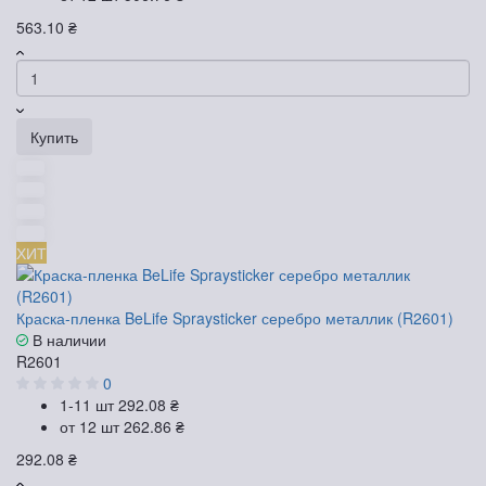
563.10 ₴
Купить
ХИТ
Краска-пленка BeLife Spraysticker серебро металлик (R2601)
В наличии
R2601
0
1-11 шт
292.08 ₴
от 12 шт
262.86 ₴
292.08 ₴