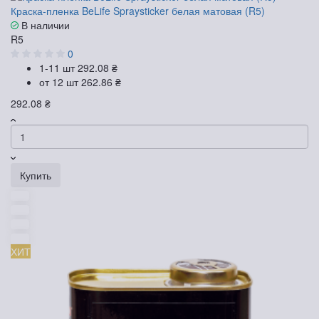
Краска-пленка BeLife Spraysticker белая матовая (R5)
В наличии
R5
0
1-11 шт
292.08 ₴
от 12 шт
262.86 ₴
292.08 ₴
Купить
ХИТ