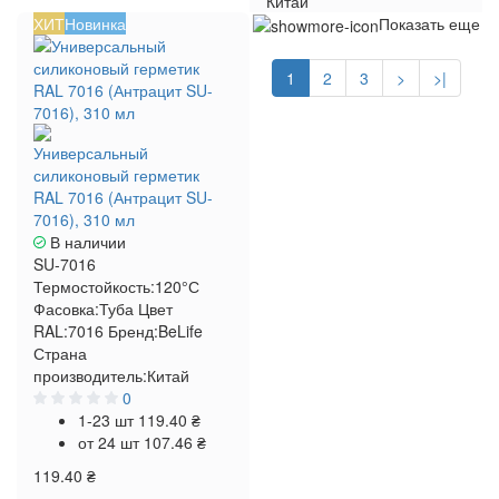
Китай
ХИТ
Новинка
Показать еще
1
2
3
>
>|
Универсальный
силиконовый герметик
RAL 7016 (Антрацит SU-
7016), 310 мл
В наличии
SU-7016
Термостойкость:
120°С
Фасовка:
Туба
Цвет
RAL:
7016
Бренд:
BeLife
Страна
производитель:
Китай
0
1-23 шт
119.40 ₴
от 24 шт
107.46 ₴
119.40 ₴