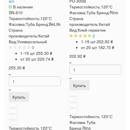
мл
PU-300B
В наличии
Термостойкость:
120°С
SN-610
Фасовка:
Туба
Бренд:
Rino
Термостойкость:
120°С
Страна
Фасовка:
Туба
Бренд:
BeLife
производитель:
Китай
Страна
Вид:
Клей-герметик
производитель:
Китай
2
Вид:
Универсальный
1-19 шт
202.92 ₴
0
от 20 шт
182.70 ₴
1-19 шт
255.30 ₴
202.92 ₴
от 20 шт
229.74 ₴
255.30 ₴
Купить
Купить
Термостойкость
120°С
Фасовка
Туба
Термостойкость
120°С
Бренд
Rino