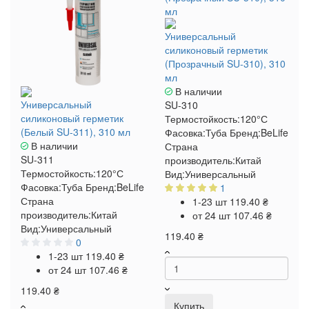
Универсальный
силиконовый герметик
(Прозрачный SU-310), 310
мл
В наличии
Универсальный
SU-310
силиконовый герметик
Термостойкость:
120°С
(Белый SU-311), 310 мл
Фасовка:
Туба
Бренд:
BeLife
В наличии
Страна
SU-311
производитель:
Китай
Термостойкость:
120°С
Вид:
Универсальный
Фасовка:
Туба
Бренд:
BeLife
1
Страна
1-23 шт
119.40 ₴
производитель:
Китай
от 24 шт
107.46 ₴
Вид:
Универсальный
119.40 ₴
0
1-23 шт
119.40 ₴
от 24 шт
107.46 ₴
119.40 ₴
Купить