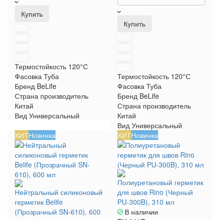
Купить
Купить
Термостойкость
120°С
Фасовка
Туба
Термостойкость
120°С
Бренд
BeLife
Фасовка
Туба
Страна производитель
Бренд
BeLife
Китай
Страна производитель
Вид
Универсальный
Китай
Вид
Универсальный
ХИТ
Новинка
ХИТ
Новинка
Полиуретановый герметик
Нейтральный силиконовый
для швов Rino (Черный
герметик Belife
PU-300B), 310 мл
(Прозрачный SN-610), 600
В наличии