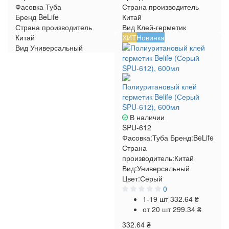
Фасовка
Туба
Страна производитель
Бренд
BeLife
Китай
Страна производитель
Вид
Клей-герметик
Китай
ХИТ
Новинка
Вид
Универсальный
Полиуритановый клей
герметик Belife (Серый
SPU-612), 600мл
В наличии
SPU-612
Фасовка:
Туба
Бренд:
BeLife
Страна
производитель:
Китай
Вид:
Универсальный
Цвет:
Серый
0
1-19 шт
332.64 ₴
от 20 шт
299.34 ₴
332.64 ₴