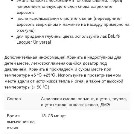
нанесением следующего слоя снова встряхните
аэрозоль
после использования очистите клапан (переверните
аэрозоль вверх дном и нажмите на насадку примерно на
5 секунд)
для придания глубины цвета используйте лак BeLife
Lacquer Universal
Дополнительная информация! Хранить в недоступном для
детей месте, легковоспламеняющийся дозатор под
давлением. Хранить в прохладном и сухом месте при
температуре +5 ℃ +25℃. Используйте в проветриваемом
месте вдали от источников тепла и огня, а также от высокой
температуры (> 50 ℃).
Состав:
Акриловая смола, пигмент, ацетон, таулол,
ацетат этила, цыклогексанон, ДМЭ
Время
15–25 минут
высыхания на
отлип: