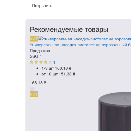
Покрытие:
Рекомендуемые товары
ХИТ
Универсальная насадка-пистолет на аэрозольный б
Предзаказ
SSG-1
1
1-9 шт
168.18 ₴
от 10 шт
151.38 ₴
168.18 ₴
ХИТ