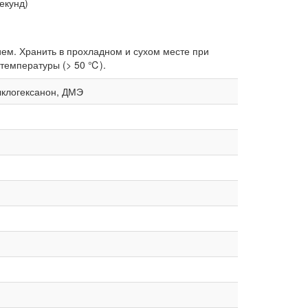
екунд)
ем. Хранить в прохладном и сухом месте при
 температуры (> 50 ℃).
цыклогексанон, ДМЭ