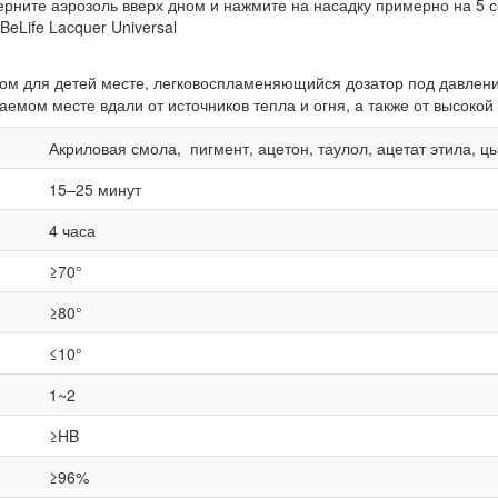
ерните аэрозоль вверх дном и нажмите на насадку примерно на 5 с
eLife Lacquer Universal
ом для детей месте, легковоспламеняющийся дозатор под давлени
мом месте вдали от источников тепла и огня, а также от высокой
Акриловая смола, пигмент, ацетон, таулол, ацетат этила, 
15–25 минут
4 часа
≥70°
≥80°
≤10°
1~2
≥HB
≥96%