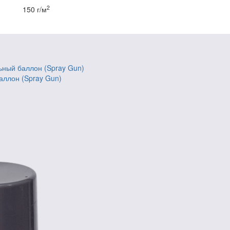
2
150 г/м
аллон (Spray Gun)