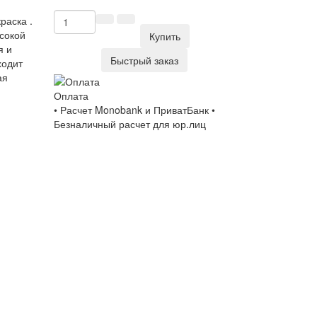
раска .
сокой
Купить
я и
Быстрый заказ
ходит
ая
Оплата
• Расчет Monobank и ПриватБанк •
Безналичный расчет для юр.лиц