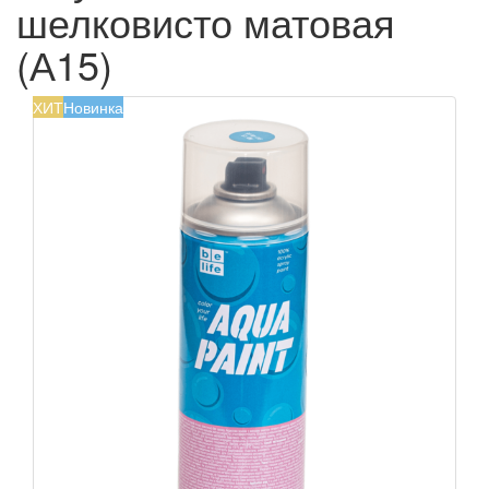
шелковисто матовая
(А15)
ХИТ
Новинка