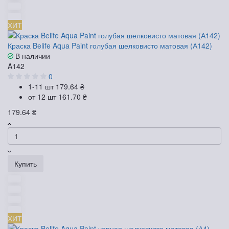
ХИТ
Краска Belife Aqua Paint голубая шелковисто матовая (А142)
В наличии
A142
0
1-11 шт
179.64 ₴
от 12 шт
161.70 ₴
179.64 ₴
Купить
ХИТ