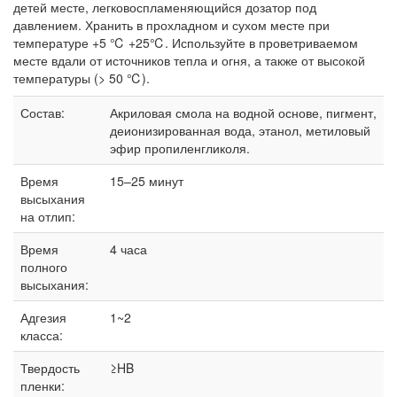
детей месте, легковоспламеняющийся дозатор под
давлением. Хранить в прохладном и сухом месте при
температуре +5 ℃ +25℃. Используйте в проветриваемом
месте вдали от источников тепла и огня, а также от высокой
температуры (> 50 ℃).
Состав:
Акриловая смола на водной основе, пигмент,
деионизированная вода, этанол, метиловый
эфир пропиленгликоля.
Время
15–25 минут
высыхания
на отлип:
Время
4 часа
полного
высыхания:
Адгезия
1~2
класса:
Твердость
≥HB
пленки: