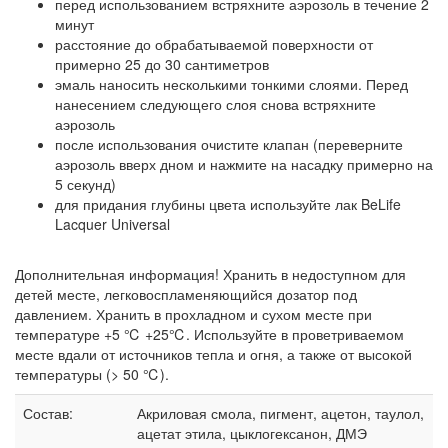
перед использованием встряхните аэрозоль в течение 2
минут
расстояние до обрабатываемой поверхности от
примерно 25 до 30 сантиметров
эмаль наносить несколькими тонкими слоями. Перед
нанесением следующего слоя снова встряхните
аэрозоль
после использования очистите клапан (переверните
аэрозоль вверх дном и нажмите на насадку примерно на
5 секунд)
для придания глубины цвета используйте лак BeLife
Lacquer Universal
Дополнительная информация! Хранить в недоступном для
детей месте, легковоспламеняющийся дозатор под
давлением. Хранить в прохладном и сухом месте при
температуре +5 ℃ +25℃. Используйте в проветриваемом
месте вдали от источников тепла и огня, а также от высокой
температуры (> 50 ℃).
Состав:
Акриловая смола, пигмент, ацетон, таулол,
ацетат этила, цыклогексанон, ДМЭ