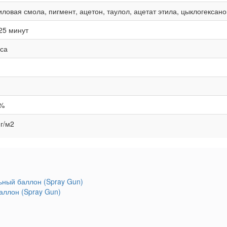
иловая смола, пигмент, ацетон, таулол, ацетат этила, цыклогексан
25 минут
аса
%
 г/м2
аллон (Spray Gun)