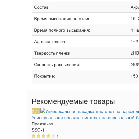
Состав:
Акр
Время высыхания на отлип:
15–
Время полного высыхания:
4 ч
Адгезия класса:
1~2
Твердость пленки:
≥HB
Скорость распыления:
≥96
Покрытие:
150
Рекомендуемые товары
ХИТ
Универсальная насадка-пистолет на аэрозольный б
Предзаказ
SSG-1
1