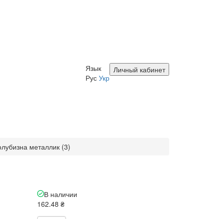
Язык
Личный кабинет
Рус
Укр
олубизна металлик (3)
В наличии
162.48 ₴