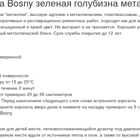
а Bosny зеленая голубизна мета
ом "металлик", высокую адгезию к металлическим, пластмассовым
оративных и реставрационно-ремонтных работ, подходит как для вн
асыщенный и яркий цвет. Не выгорает и не трескается. Хорошая ук
ый металлический блеск. Срок службы покрытия до 12 лет.
езжиренной
й поверхности
у от 15 до 25°C
 течение 2 минут
от примерно 25 до 30 сантиметров
. Перед нанесением следующего слоя снова встряхните аэрозоль
ерните аэрозоль вверх дном и нажмите на насадку примерно на 5 с
 Bosny
ом для детей месте, легковоспламеняющийся дозатор под давлени
мом месте вдали от источников тепла и огня, а также от высокой