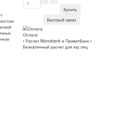
Купить
ет
Быстрый заказ
йкостью
ческой
ичных
Оплата
очное
• Расчет Monobank и ПриватБанк •
Безналичный расчет для юр.лиц