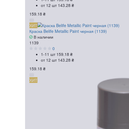
от 12 шт
143.28 ₴
159.18 ₴
ХИТ
Краска Belife Metallic Paint черная (1139)
В наличии
1139
0
1-11 шт
159.18 ₴
от 12 шт
143.28 ₴
159.18 ₴
ХИТ