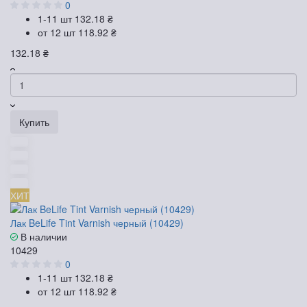
0
1-11 шт
132.18 ₴
от 12 шт
118.92 ₴
132.18 ₴
Купить
ХИТ
Лак BeLife Tint Varnish черный (10429)
В наличии
10429
0
1-11 шт
132.18 ₴
от 12 шт
118.92 ₴