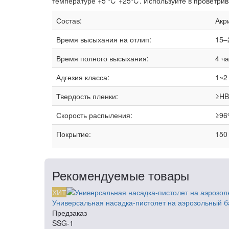
температуре +5 ℃ +25℃. Используйте в проветривае
Состав:
Акр
Время высыхания на отлип:
15–
Время полного высыхания:
4 ч
Адгезия класса:
1~2
Твердость пленки:
≥HB
Скорость распыления:
≥96
Покрытие:
150
Рекомендуемые товары
ХИТ
Универсальная насадка-пистолет на аэрозольный б
Предзаказ
SSG-1