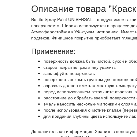
Описание товара "Краска
BeLife Spray Paint UNIVERSAL – продукт имеет ак
поверхностям. Широко используется в процессе дек
Атмосферостойкая к УФ-лучам, истиранию. Имеет н
подтеков. Финишное покрытие приобретает глянцевы
Применение:
поверхность должна быть чистой, сухой и об
старое покрытие, ржавчину удалить
зашлифуйте поверхность
поверхность покрыть грунтом для подходяще
аэрозоль должен иметь комнатную температур
перед использованием встряхните аэрозоль в
расстояние до обрабатываемой поверхности 
эмаль наносить несколькими тонкими слоями
после использования очистите клапан (перев
для придания глубины цвета используйте лак B
Дополнительная информация! Хранить в недоступн