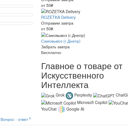
от 50₴
ROZETKA Delivery
Отправим завтра
от 50₴
Самовывоз (г.Днепр)
Забрать завтра
Бесплатно
Главное о товаре от
Искусственного
Интеллекта
Grok
Perplexity
ChatG
Microsoft Copilot
YouChat
Google AI
0
Вопрос - ответ