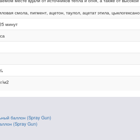
мом месте вдали от источников тепла и огня, а также от высокой
иловая смола, пигмент, ацетон, таулол, ацетат этила, цыклогексан
25 минут
аса
%
 г/м2
аллон (Spray Gun)