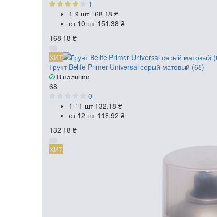
1
1-9 шт
168.18 ₴
от 10 шт
151.38 ₴
168.18 ₴
ХИТ
Грунт Belife Primer Universal серый матовый (68)
В наличии
68
0
1-11 шт
132.18 ₴
от 12 шт
118.92 ₴
132.18 ₴
ХИТ