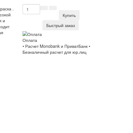
раска .
сокой
Купить
я и
Быстрый заказ
ходит
ая
Оплата
• Расчет Monobank и ПриватБанк •
Безналичный расчет для юр.лиц