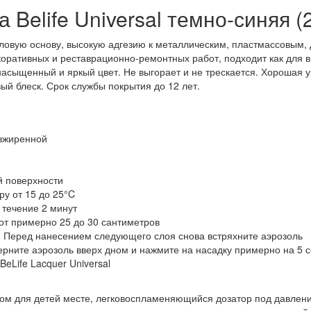
 Belife Universal темно-синяя (2
риловую основу, высокую адгезию к металлическим, пластмассовым
оративных и реставрационно-ремонтных работ, подходит как для вн
асыщенный и яркый цвет. Не выгорает и не трескается. Хорошая у
й блеск. Срок службы покрытия до 12 лет.
езжиренной
й поверхности
у от 15 до 25°C
 течение 2 минут
от примерно 25 до 30 сантиметров
. Перед нанесением следующего слоя снова встряхните аэрозоль
ерните аэрозоль вверх дном и нажмите на насадку примерно на 5 с
eLife Lacquer Universal
ом для детей месте, легковоспламеняющийся дозатор под давлени