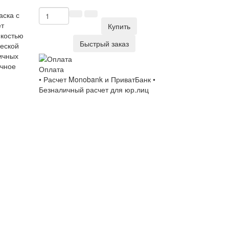
аска с
ет
Купить
йкостью
Быстрый заказ
ческой
ичных
очное
Оплата
• Расчет Monobank и ПриватБанк •
Безналичный расчет для юр.лиц