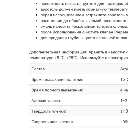
поверхность покрыть грунтом для подходяще
аэрозоль должен иметь комнатную температур
перед использованием встряхните аэрозоль в
расстояние до обрабатываемой поверхности 
эмаль наносить несколькими тонкими слоями
после использования очистите клапан (перев
для придания глубины цвета используйте лак B
Дополнительная информация! Хранить в недоступн
температуре +5 ℃ +25℃. Используйте в проветривае
Состав:
Акр
Время высыхания на отлип:
15–
Время полного высыхания:
4 ч
Адгезия класса:
1~2
Твердость пленки:
≥HB
Скорость распыления:
≥96