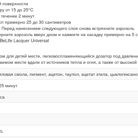
й поверхности
у от 15 до 25°C
 течение 2 минут
от примерно 25 до 30 сантиметров
. Перед нанесением следующего слоя снова встряхните аэрозоль
ерните аэрозоль вверх дном и нажмите на насадку примерно на 5 с
eLife Lacquer Universal
ом для детей месте, легковоспламеняющийся дозатор под давлени
мом месте вдали от источников тепла и огня, а также от высокой
иловая смола, пигмент, ацетон, таулол, ацетат этила, цыклогексан
25 минут
аса
%