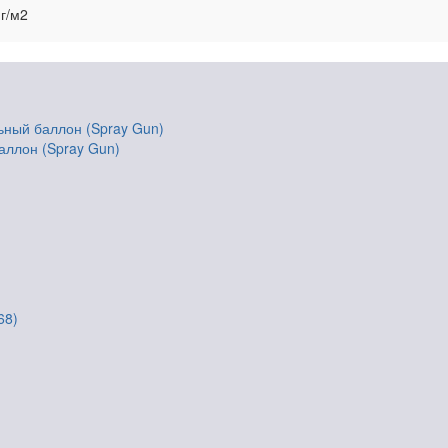
 г/м2
аллон (Spray Gun)