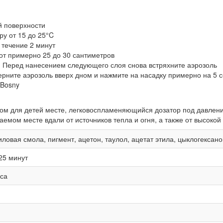
й поверхности
у от 15 до 25°C
 течение 2 минут
от примерно 25 до 30 сантиметров
. Перед нанесением следующего слоя снова встряхните аэрозоль
ерните аэрозоль вверх дном и нажмите на насадку примерно на 5 с
 Bosny
ом для детей месте, легковоспламеняющийся дозатор под давлени
мом месте вдали от источников тепла и огня, а также от высокой
иловая смола, пигмент, ацетон, таулол, ацетат этила, цыклогексан
25 минут
аса