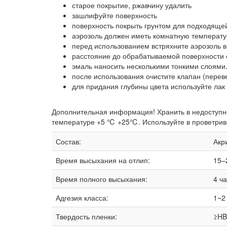
старое покрытие, ржавчину удалить
зашлифуйте поверхность
поверхность покрыть грунтом для подходяще
аэрозоль должен иметь комнатную температур
перед использованием встряхните аэрозоль в
расстояние до обрабатываемой поверхности 
эмаль наносить несколькими тонкими слоями
после использования очистите клапан (перев
для придания глубины цвета используйте лак
Дополнительная информация! Хранить в недоступн
температуре +5 ℃ +25℃. Используйте в проветривае
Состав:
Акр
Время высыхания на отлип:
15–
Время полного высыхания:
4 ч
Адгезия класса:
1~2
Твердость пленки:
≥HB