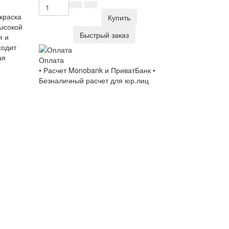
 краска
Купить
ысокой
Быстрый заказ
я и
ходит
ая
Оплата
• Расчет Monobank и ПриватБанк •
Безналичный расчет для юр.лиц