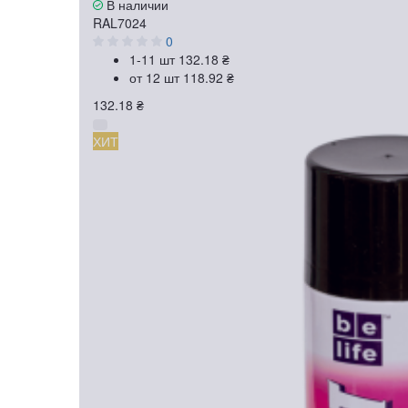
В наличии
RAL7024
0
1-11 шт
132.18 ₴
от 12 шт
118.92 ₴
132.18 ₴
ХИТ