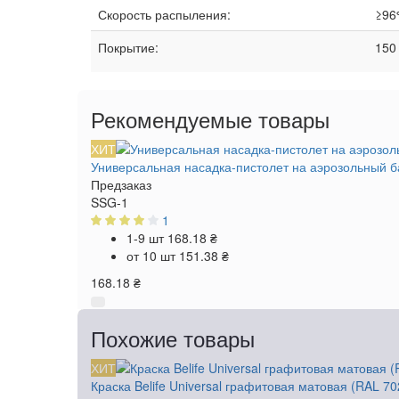
Скорость распыления:
≥96
Покрытие:
150
Рекомендуемые товары
ХИТ
Универсальная насадка-пистолет на аэрозольный б
Предзаказ
SSG-1
1
1-9 шт
168.18 ₴
от 10 шт
151.38 ₴
168.18 ₴
Похожие товары
ХИТ
Краска Belife Universal графитовая матовая (RAL 7