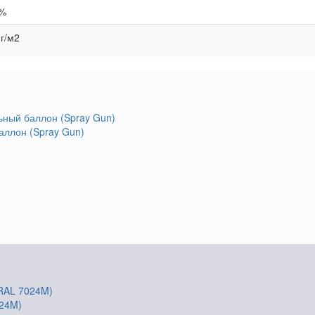
%
 г/м2
аллон (Spray Gun)
024M)