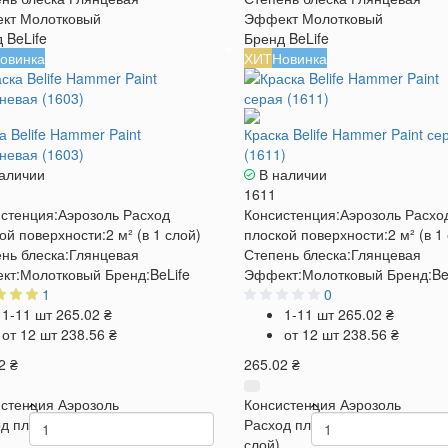
кт
Молотковый
Эффект
Молотковый
д
BeLife
Бренд
BeLife
овинка
ХИТ
Новинка
а Belife Hammer Paint
Краска Belife Hammer Paint се
невая (1603)
(1611)
аличии
В наличии
1611
стенция:
Аэрозоль
Расход
Консистенция:
Аэрозоль
Расхо
ой поверхности:
2 м² (в 1 слой)
плоской поверхности:
2 м² (в 1
нь блеска:
Глянцевая
Степень блеска:
Глянцевая
кт:
Молотковый
Бренд:
BeLife
Эффект:
Молотковый
Бренд:
Be
1
0
1-11 шт
265.02 ₴
1-11 шт
265.02 ₴
от 12 шт
238.56 ₴
от 12 шт
238.56 ₴
2 ₴
265.02 ₴
стенция
Аэрозоль
Консистенция
Аэрозоль
д плоской поверхности
2 м² (в 1
Расход плоской поверхности
2
слой)