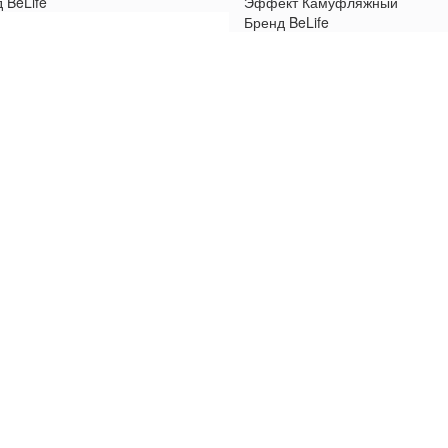
д
BeLife
Эффект
Камуфляжный
Бренд
BeLife