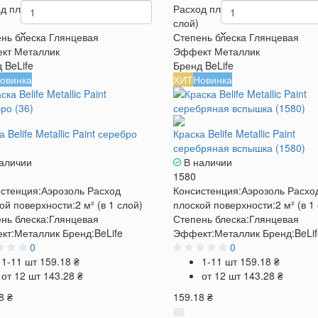
д плоской поверхности
2 м² (в 1
Расход плоской поверхности
2
слой)
нь блеска
Глянцевая
Степень блеска
Глянцевая
кт
Металлик
Эффект
Металлик
д
BeLife
Бренд
BeLife
овинка
ХИТ
Новинка
 Belife Metallic Paint серебро
Краска Belife Metallic Paint
серебряная вспышка (1580)
аличии
В наличии
1580
стенция:
Аэрозоль
Расход
Консистенция:
Аэрозоль
Расхо
ой поверхности:
2 м² (в 1 слой)
плоской поверхности:
2 м² (в 1
нь блеска:
Глянцевая
Степень блеска:
Глянцевая
кт:
Металлик
Бренд:
BeLife
Эффект:
Металлик
Бренд:
BeLi
0
0
1-11 шт
159.18 ₴
1-11 шт
159.18 ₴
от 12 шт
143.28 ₴
от 12 шт
143.28 ₴
8 ₴
159.18 ₴