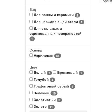
Брен
Вид
Для ванны и керамики
2
Для нержавеющей стали
1
Для стальных и
оцинкованных поверхностей
1
Основа
Акриловая
84
Цвет
Белый
Бронзовый
7
2
Голубой
4
Графитовый серый
1
Зеленый
10
Золотистый
3
Золото
11