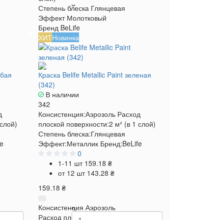
Степень блеска
Глянцевая
Эффект
Молотковый
Бренд
BeLife
ХИТ
Новинка
убая
Краска Belife Metallic Paint зеленая
(342)
В наличии
342
д
Консистенция:
Аэрозоль
Расход
 слой)
плоской поверхности:
2 м² (в 1 слой)
Степень блеска:
Глянцевая
fe
Эффект:
Металлик
Бренд:
BeLife
0
1-11 шт
159.18 ₴
от 12 шт
143.28 ₴
159.18 ₴
Консистенция
Аэрозоль
 м² (в 1
Расход плоской поверхности
2 м² (в 1