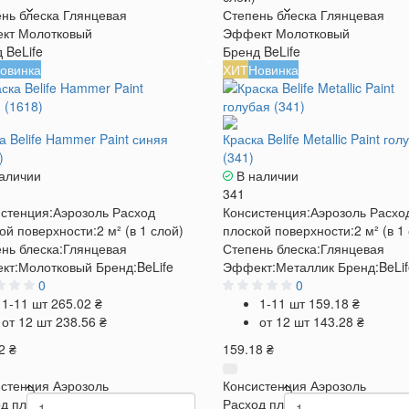
нь блеска
Глянцевая
Степень блеска
Глянцевая
кт
Молотковый
Эффект
Молотковый
д
BeLife
Бренд
BeLife
овинка
ХИТ
Новинка
а Belife Hammer Paint синяя
Краска Belife Metallic Paint гол
)
(341)
аличии
В наличии
341
стенция:
Аэрозоль
Расход
Консистенция:
Аэрозоль
Расхо
ой поверхности:
2 м² (в 1 слой)
плоской поверхности:
2 м² (в 1
нь блеска:
Глянцевая
Степень блеска:
Глянцевая
кт:
Молотковый
Бренд:
BeLife
Эффект:
Металлик
Бренд:
BeLi
0
0
1-11 шт
265.02 ₴
1-11 шт
159.18 ₴
от 12 шт
238.56 ₴
от 12 шт
143.28 ₴
2 ₴
159.18 ₴
стенция
Аэрозоль
Консистенция
Аэрозоль
д плоской поверхности
2 м² (в 1
Расход плоской поверхности
2