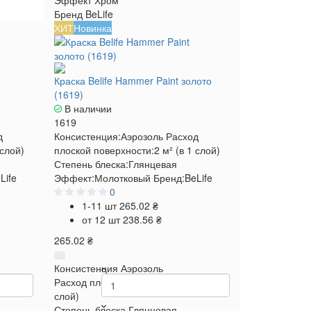
Эффект
Хром
Бренд
BeLife
ХИТ
Новинка
Краска Belife Hammer Paint золото
(1619)
В наличии
1619
д
Консистенция:
Аэрозоль
Расход
 слой)
плоской поверхности:
2 м² (в 1 слой)
Степень блеска:
Глянцевая
Life
Эффект:
Молотковый
Бренд:
BeLife
0
1-11 шт
265.02 ₴
от 12 шт
238.56 ₴
265.02 ₴
Консистенция
Аэрозоль
 м² (в 1
Расход плоской поверхности
2 м² (в 1
слой)
Степень блеска
Глянцевая