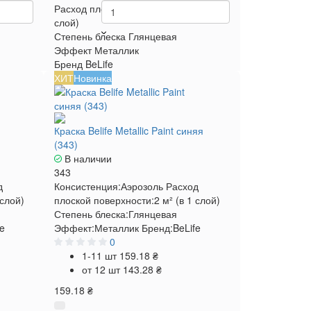
 м² (в 1
Расход плоской поверхности
2 м² (в 1
слой)
Степень блеска
Глянцевая
Эффект
Металлик
Бренд
BeLife
ХИТ
Новинка
Краска Belife Metallic Paint синяя
(343)
В наличии
343
д
Консистенция:
Аэрозоль
Расход
 слой)
плоской поверхности:
2 м² (в 1 слой)
Степень блеска:
Глянцевая
fe
Эффект:
Металлик
Бренд:
BeLife
0
1-11 шт
159.18 ₴
от 12 шт
143.28 ₴
159.18 ₴