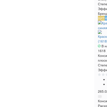
Степе
Эффе
Брен
ХИТ
Н
Краск
(1618
В н
1618
Конси
плоск
Степе
Эффе
265.0
Конси
Расхо