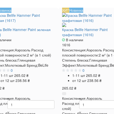
овинка
ХИТ
Новинка
а Belife Hammer Paint зеленая
Краска Belife Hammer Paint
)
графитовая (1616)
аличии
В наличии
1616
стенция:
Аэрозоль
Расход
Консистенция:
Аэрозоль
Расхо
ой поверхности:
2 м² (в 1 слой)
плоской поверхности:
2 м² (в 1
нь блеска:
Глянцевая
Степень блеска:
Глянцевая
кт:
Молотковый
Бренд:
BeLife
Эффект:
Молотковый
Бренд:
Be
0
0
1-11 шт
265.02 ₴
1-11 шт
265.02 ₴
от 12 шт
238.56 ₴
от 12 шт
238.56 ₴
2 ₴
265.02 ₴
стенция
Аэрозоль
Консистенция
Аэрозоль
д плоской поверхности
2 м² (в 1
Расход плоской поверхности
2
слой)
нь блеска
Глянцевая
Степень блеска
Глянцевая