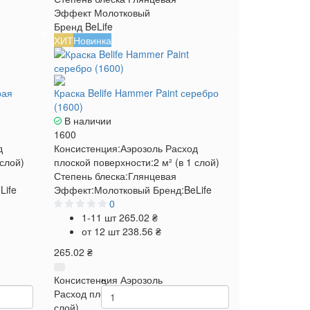
Эффект
Молотковый
Бренд
BeLife
ХИТ
Новинка
рая
Краска Belife Hammer Paint серебро
(1600)
В наличии
1600
д
Консистенция:
Аэрозоль
Расход
 слой)
плоской поверхности:
2 м² (в 1 слой)
Степень блеска:
Глянцевая
Life
Эффект:
Молотковый
Бренд:
BeLife
0
1-11 шт
265.02 ₴
от 12 шт
238.56 ₴
265.02 ₴
Консистенция
Аэрозоль
 м² (в 1
Расход плоской поверхности
2 м² (в 1
слой)