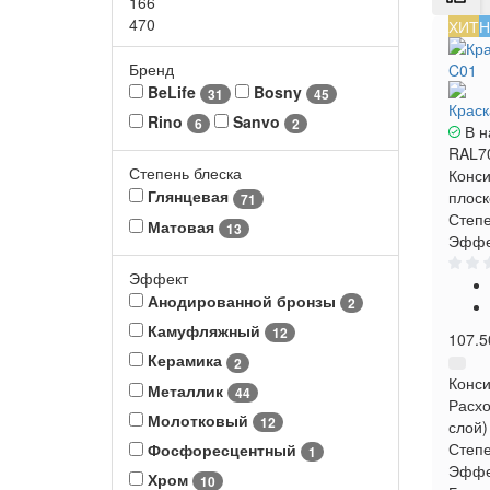
166
470
ХИТ
Н
Бренд
BeLife
Bosny
31
45
Краск
Rino
Sanvo
6
2
В н
RAL7
Степень блеска
Конси
Глянцевая
плоск
71
Степе
Матовая
13
Эффе
Эффект
Анодированной бронзы
2
Камуфляжный
12
107.5
Керамика
2
Конси
Металлик
44
Расхо
Молотковый
12
слой)
Степе
Фосфоресцентный
1
Эффе
Хром
10