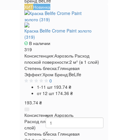
Бренд
BeLife
ХИТ
Новинка
Краска Belife Crome Paint золото
(319)
В наличии
319
Консистенция:
Аэрозоль
Расход
плоской поверхности:
2 м² (в 1 слой)
Степень блеска:
Глянцевая
Эффект:
Хром
Бренд:
BeLife
0
1-11 шт
193.74 ₴
от 12 шт
174.36 ₴
193.74 ₴
Консистенция
Аэрозоль
Расход плоской поверхности
2 м² (в 1
слой)
Степень блеска
Глянцевая