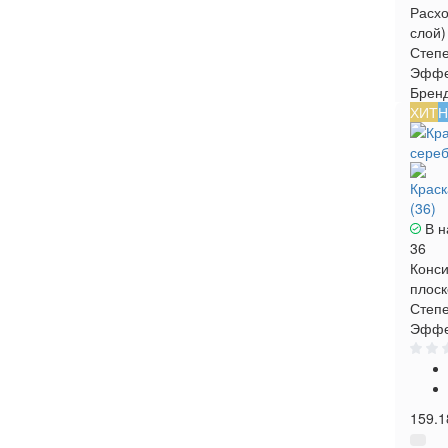
Расхо
слой)
Степе
Эффе
Брен
ХИТ
Н
Краска
(36)
В н
36
Конси
плоск
Степе
Эффе
159.1