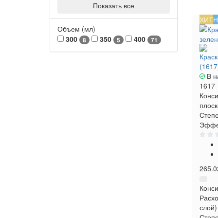
Показать все
ХИТ
Н
Объем (мл)
300
350
400
8
5
71
Краск
(1617
В н
1617
Конси
плоск
Степе
Эффе
265.0
Конси
Расхо
слой)
Степе