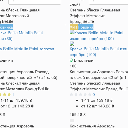
слой)
нь блеска
Глянцевая
Степень блеска
Глянцевая
кт
Молотковый
Эффект
Металлик
д
BeLife
Бренд
BeLife
овинка
ХИТ
Новинка
 Belife Metallic Paint золотая
Краска Belife Metallic Paint из
серебро (100)
аличии
В наличии
100
стенция:
Аэрозоль
Расход
Консистенция:
Аэрозоль
Расхо
ой поверхности:
2 м² (в 1 слой)
плоской поверхности:
2 м² (в 1
нь блеска:
Глянцевая
Степень блеска:
Глянцевая
кт:
Металлик
Бренд:
BeLife
Эффект:
Металлик
Бренд:
BeLi
1
0
1-11 шт
159.18 ₴
1-11 шт
159.18 ₴
от 12 шт
143.28 ₴
от 12 шт
143.28 ₴
8 ₴
159.18 ₴
стенция
Аэрозоль
Консистенция
Аэрозоль