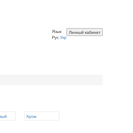
Язык
Личный кабинет
Рус
Укр
вый
Хром