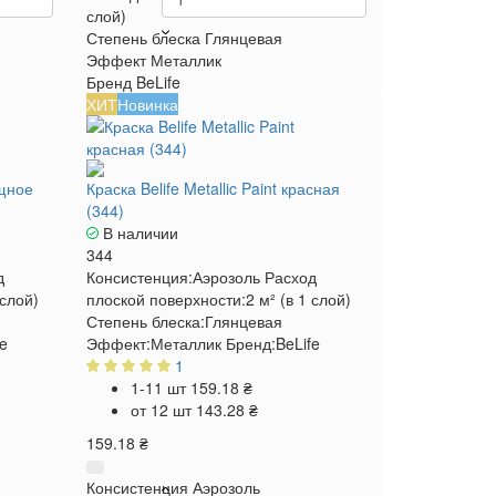
слой)
Степень блеска
Глянцевая
Эффект
Металлик
Бренд
BeLife
ХИТ
Новинка
ящное
Краска Belife Metallic Paint красная
(344)
В наличии
344
д
Консистенция:
Аэрозоль
Расход
 слой)
плоской поверхности:
2 м² (в 1 слой)
Степень блеска:
Глянцевая
fe
Эффект:
Металлик
Бренд:
BeLife
1
1-11 шт
159.18 ₴
от 12 шт
143.28 ₴
159.18 ₴
Консистенция
Аэрозоль