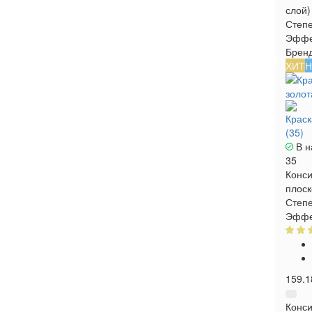
слой)
Степе
Эффе
Брен
ХИТ
Н
Краска
(35)
В н
35
Конси
плоск
Степе
Эффе
159.1
Конси