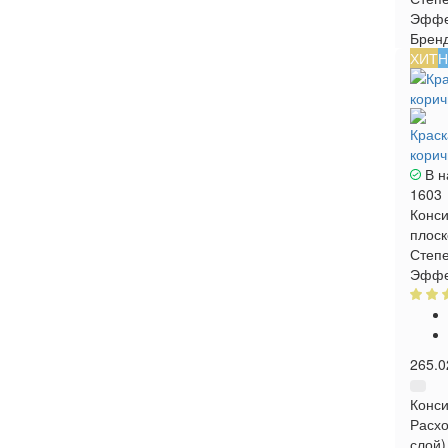
Эффе
Брен
ХИТ
Н
Краск
корич
В н
1603
Конси
плоск
Степе
Эффе
265.0
Конси
Расхо
слой)