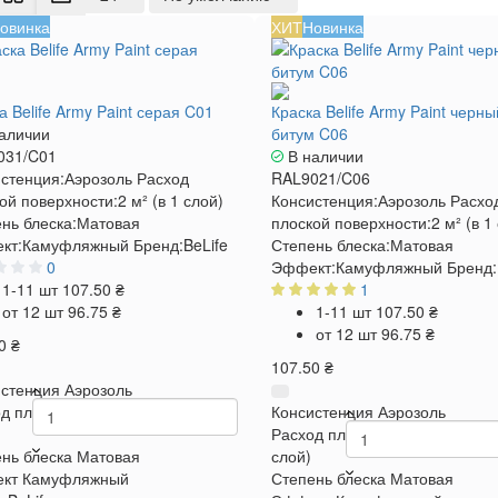
овинка
ХИТ
Новинка
а Belife Army Paint серая C01
Краска Belife Army Paint черны
аличии
битум C06
031/C01
В наличии
стенция:
Аэрозоль
Расход
RAL9021/C06
ой поверхности:
2 м² (в 1 слой)
Консистенция:
Аэрозоль
Расхо
нь блеска:
Матовая
плоской поверхности:
2 м² (в 1
кт:
Камуфляжный
Бренд:
BeLife
Степень блеска:
Матовая
0
Эффект:
Камуфляжный
Бренд:
1-11 шт
107.50 ₴
1
от 12 шт
96.75 ₴
1-11 шт
107.50 ₴
от 12 шт
96.75 ₴
0 ₴
107.50 ₴
стенция
Аэрозоль
д плоской поверхности
2 м² (в 1
Консистенция
Аэрозоль
Расход плоской поверхности
2
нь блеска
Матовая
слой)
кт
Камуфляжный
Степень блеска
Матовая