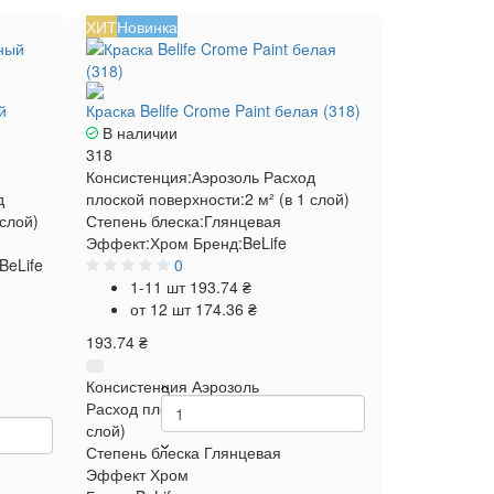
ХИТ
Новинка
й
Краска Belife Crome Paint белая (318)
В наличии
318
Консистенция:
Аэрозоль
Расход
д
плоской поверхности:
2 м² (в 1 слой)
 слой)
Степень блеска:
Глянцевая
Эффект:
Хром
Бренд:
BeLife
BeLife
0
1-11 шт
193.74 ₴
от 12 шт
174.36 ₴
193.74 ₴
Консистенция
Аэрозоль
Расход плоской поверхности
2 м² (в 1
 м² (в 1
слой)
Степень блеска
Глянцевая
Эффект
Хром