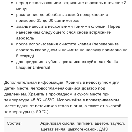
перед использованием встряхните аэрозоль в течение 2
минут
расстояние до обрабатываемой поверхности от
примерно 25 до 30 сантиметров
эмаль наносить несколькими тонкими слоями. Перед
нанесением следующего слоя снова встряхните
аэрозоль
после использования очистите клапан (переверните
аэрозоль вверх дном и нажмите на насадку примерно на
5 секунд)
для придания глубины цвета используйте лак BeLife
Lacquer Universal
Дополнительная информация! Хранить в недоступном для
детей месте, легковоспламеняющийся дозатор под
давлением. Хранить в прохладном и сухом месте при
температуре +5 ℃ +25℃. Используйте в проветриваемом
месте вдали от источников тепла и огня, а также от высокой
температуры (> 50 ℃).
Состав:
Акриловая смола, пигмент, ацетон, таулол,
ацетат этила, цыклогексанон, ДМЭ