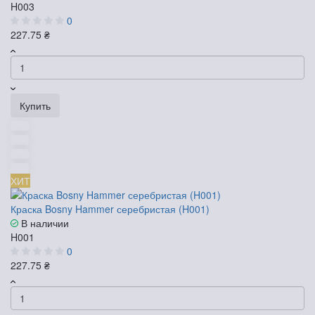
H003
0
227.75 ₴
Купить
ХИТ
Краска Bosny Hammer серебристая (H001)
В наличии
H001
0
227.75 ₴