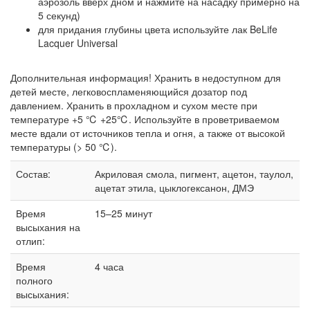
аэрозоль вверх дном и нажмите на насадку примерно на
5 секунд)
для придания глубины цвета используйте лак BeLife
Lacquer Universal
Дополнительная информация! Хранить в недоступном для
детей месте, легковоспламеняющийся дозатор под
давлением. Хранить в прохладном и сухом месте при
температуре +5 ℃ +25℃. Используйте в проветриваемом
месте вдали от источников тепла и огня, а также от высокой
температуры (> 50 ℃).
Состав:
Акриловая смола, пигмент, ацетон, таулол,
ацетат этила, цыклогексанон, ДМЭ
Время
15–25 минут
высыхания на
отлип:
Время
4 часа
полного
высыхания: