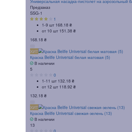
Универсальная насадка-пистолет на аэрозольный б
Предзаказ
SSG-1
1
1-9 шт
168.18 ₴
от 10 шт
151.38 ₴
168.18 ₴
ХИТ
Краска Belife Universal белая матовая (5)
В наличии
5
0
1-11 шт
132.18 ₴
от 12 шт
118.92 ₴
132.18 ₴
ХИТ
Краска Belife Universal свежая-зелень (13)
В наличии
13
0