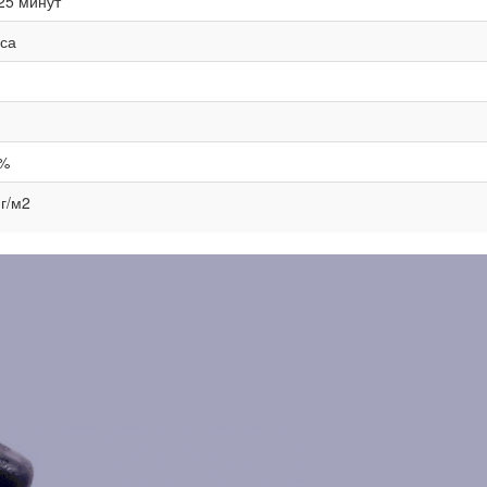
25 минут
аса
%
 г/м2