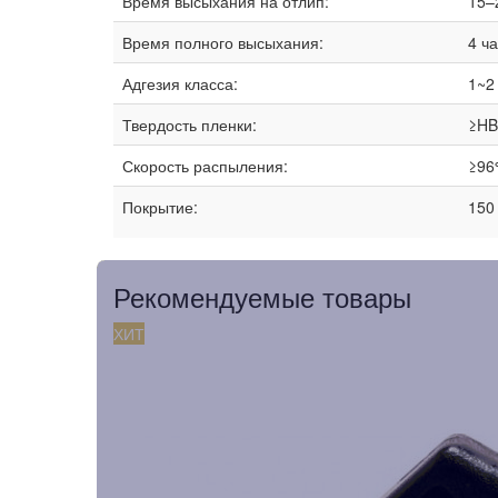
Время высыхания на отлип:
15–
Время полного высыхания:
4 ч
Адгезия класса:
1~2
Твердость пленки:
≥HB
Скорость распыления:
≥96
Покрытие:
150
Рекомендуемые товары
ХИТ