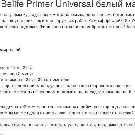
Belife Primer Universal белый м
ю основу, высокую адгезию к металлическим, деревянным, бетонных
 для внутренних, так и для наружных работ. Атмосферостойкий к У
оставляет подтеков. Финишное покрытие приобретает матовый блеск
езжиренной
у от 15 до 25°C
 течение 2 минут
от примерно 25 до 30 сантиметров
. Перед нанесением следующего слоя снова встряхните аэрозоль
ерните аэрозоль вверх дном и нажмите на насадку примерно на 5 с
ом для детей месте, легковоспламеняющийся дозатор под давлени
мом месте вдали от источников тепла и огня, а также от высокой
иловая смола, пигмент, ацетон, таулол, ацетат этила, цыклогексан