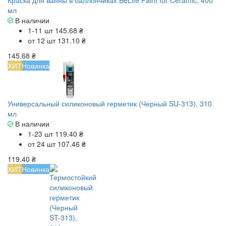
Краска для ванны в баллончиках BeLife Paint for Ceramic, 400
мл
В наличии
1-11 шт
145.68 ₴
от 12 шт
131.10 ₴
145.68 ₴
ХИТ
Новинка
Универсальный силиконовый герметик (Черный SU-313), 310
мл
В наличии
1-23 шт
119.40 ₴
от 24 шт
107.46 ₴
119.40 ₴
ХИТ
Новинка