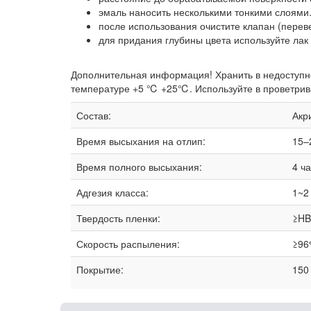
эмаль наносить несколькими тонкими слоями
после использования очистите клапан (перев
для придания глубины цвета используйте лак B
Дополнительная информация! Хранить в недоступн
температуре +5 ℃ +25℃. Используйте в проветривае
Состав:
Акр
Время высыхания на отлип:
15–
Время полного высыхания:
4 ч
Адгезия класса:
1~2
Твердость пленки:
≥HB
Скорость распыления:
≥96
Покрытие:
150