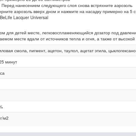
. Перед нанесением следующего слоя снова встряхните аэрозоль
ерните аэрозоль вверх дном и нажмите на насадку примерно на 5 с
eLife Lacquer Universal
ом для детей месте, легковоспламеняющийся дозатор под давлени
мом месте вдали от источников тепла и огня, а также от высокой
иловая смола, пигмент, ацетон, таулол, ацетат этила, цыклогексан
25 минут
аса
%
 г/м2