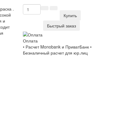
раска .
сокой
Купить
я и
Быстрый заказ
ходит
ая
Оплата
• Расчет Monobank и ПриватБанк •
Безналичный расчет для юр.лиц