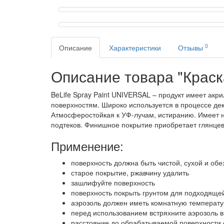
0
Описание
Характеристики
Отзывы
Описание товара "Краска
BeLife Spray Paint UNIVERSAL – продукт имеет ак
поверхностям. Широко используется в процессе дек
Атмосферостойкая к УФ-лучам, истиранию. Имеет н
подтеков. Финишное покрытие приобретает глянцевы
Применение:
поверхность должна быть чистой, сухой и об
старое покрытие, ржавчину удалить
зашлифуйте поверхность
поверхность покрыть грунтом для подходяще
аэрозоль должен иметь комнатную температур
перед использованием встряхните аэрозоль в
расстояние до обрабатываемой поверхности 