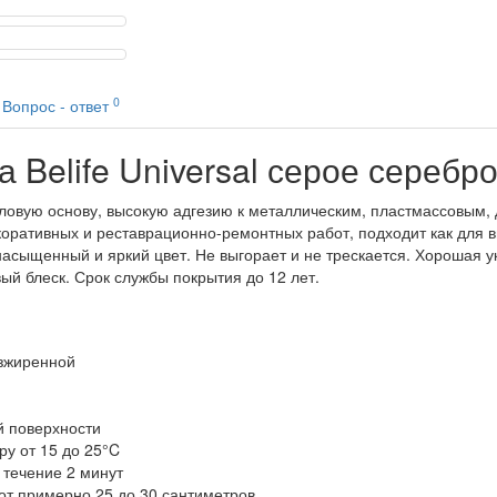
0
Вопрос - ответ
 Belife Universal серое серебро
риловую основу, высокую адгезию к металлическим, пластмассовым
оративных и реставрационно-ремонтных работ, подходит как для вн
асыщенный и яркий цвет. Не выгорает и не трескается. Хорошая ук
й блеск. Срок службы покрытия до 12 лет.
езжиренной
й поверхности
у от 15 до 25°C
 течение 2 минут
от примерно 25 до 30 сантиметров