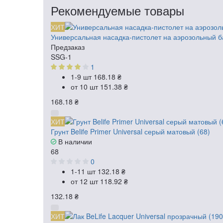
Рекомендуемые товары
ХИТ
Универсальная насадка-пистолет на аэрозольный б
Предзаказ
SSG-1
1
1-9 шт
168.18 ₴
от 10 шт
151.38 ₴
168.18 ₴
ХИТ
Грунт Belife Primer Universal серый матовый (68)
В наличии
68
0
1-11 шт
132.18 ₴
от 12 шт
118.92 ₴
132.18 ₴
ХИТ