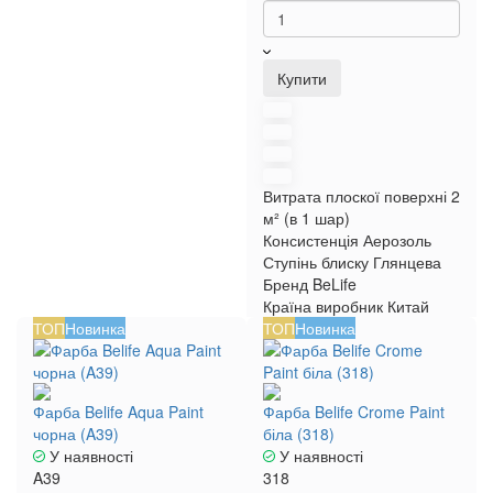
Купити
Витрата плоскої поверхні
2
м² (в 1 шар)
Консистенція
Аерозоль
Ступінь блиску
Глянцева
Бренд
BeLife
Країна виробник
Китай
ТОП
Новинка
ТОП
Новинка
Фарба Belife Aqua Paint
Фарба Belife Crome Paint
чорна (A39)
біла (318)
У наявності
У наявності
A39
318