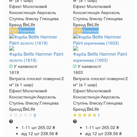
м² (в 1 шар)
м² (в 1 шар)
Ефект
Молотковий
Ефект
Молотковий
Консистенція
Аерозоль
Консистенція
Аерозоль
Ступінь блиску
Глянцева
Ступінь блиску
Глянцева
Бренд
BeLife
Бренд
BeLife
ТОП
Новинка
ТОП
Новинка
Фарба Belife Hammer Paint
Фарба Belife Hammer Paint
золото (1619)
коричнева (1603)
У наявності
У наявності
1619
1603
Витрата плоскої поверхні:
2
Витрата плоскої поверхні:
2
м² (в 1 шар)
м² (в 1 шар)
Ефект:
Молотковий
Ефект:
Молотковий
Консистенція:
Аерозоль
Консистенція:
Аерозоль
Ступінь блиску:
Глянцева
Ступінь блиску:
Глянцева
Бренд:
BeLife
Бренд:
BeLife
0
1
1-11 шт
265.02 ₴
1-11 шт
265.02 ₴
від 12 шт
238.56 ₴
від 12 шт
238.56 ₴