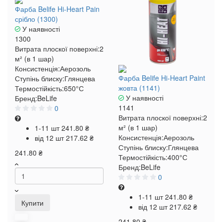
Фарба Belife Hi-Heart Pain
срібло (1300)
У наявності
1300
Витрата плоскої поверхні:
2
м² (в 1 шар)
Консистенція:
Аерозоль
Фарба Belife Hi-Heart Paint
Ступінь блиску:
Глянцева
жовта (1141)
Термостійкість:
650°С
У наявності
Бренд:
BeLife
1141
0
Витрата плоскої поверхні:
2
м² (в 1 шар)
1-11 шт
241.80 ₴
Консистенція:
Аерозоль
від 12 шт
217.62 ₴
Ступінь блиску:
Глянцева
241.80 ₴
Термостійкість:
400°С
Бренд:
BeLife
0
1-11 шт
241.80 ₴
Купити
від 12 шт
217.62 ₴
241.80 ₴