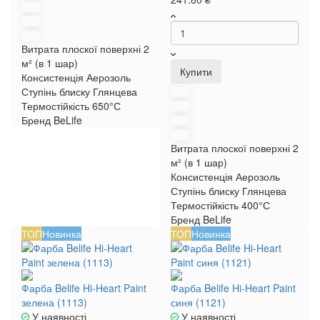
Витрата плоскої поверхні
2
м² (в 1 шар)
Купити
Консистенція
Аерозоль
Ступінь блиску
Глянцева
Термостійкість
650°С
Бренд
BeLife
Витрата плоскої поверхні
2
м² (в 1 шар)
Консистенція
Аерозоль
Ступінь блиску
Глянцева
Термостійкість
400°С
Бренд
BeLife
ТОП
Новинка
ТОП
Новинка
Фарба Belife Hi-Heart Paint
Фарба Belife Hi-Heart Paint
зелена (1113)
синя (1121)
У наявності
У наявності