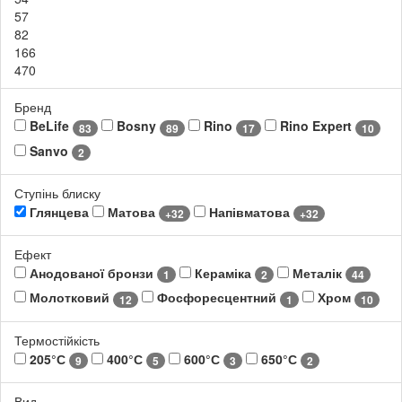
57
82
166
470
Бренд
BeLife
Bosny
Rino
Rino Expert
83
89
17
10
Sanvo
2
Ступінь блиску
Глянцева
Матова
Напівматова
+32
+32
Ефект
Анодованої бронзи
Кераміка
Металік
1
2
44
Молотковий
Фосфоресцентний
Хром
12
1
10
Термостійкість
205°С
400°С
600°С
650°С
9
5
3
2
Вид