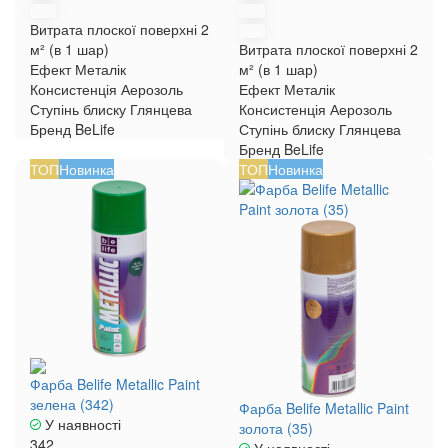
Витрата плоскої поверхні
2
м² (в 1 шар)
Витрата плоскої поверхні
2
Ефект
Металік
м² (в 1 шар)
Консистенція
Аерозоль
Ефект
Металік
Ступінь блиску
Глянцева
Консистенція
Аерозоль
Бренд
BeLife
Ступінь блиску
Глянцева
Бренд
BeLife
ТОП
Новинка
ТОП
Новинка
Фарба Belife Metallic Paint
зелена (342)
Фарба Belife Metallic Paint
У наявності
золота (35)
342