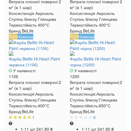
Витрата плоскої поверхні
2
Витрата плоскої поверхні
2
м² (в 1 шар)
м² (в 1 шар)
Консистенція
Аерозоль
Консистенція
Аерозоль
Ступінь блиску
Глянцева
Ступінь блиску
Глянцева
Термостійкість
400°С
Термостійкість
400°С
Бренд
BeLife
Бренд
BeLife
ТОП
Новинка
ТОП
Новинка
Фарба Belife Hi-Heart Paint
Фарба Belife Hi-Heart Paint
червона (1106)
чорна (1200)
У наявності
У наявності
1106
1200
Витрата плоскої поверхні:
2
Витрата плоскої поверхні:
2
м² (в 1 шар)
м² (в 1 шар)
Консистенція:
Аерозоль
Консистенція:
Аерозоль
Ступінь блиску:
Глянцева
Ступінь блиску:
Глянцева
Термостійкість:
400°С
Термостійкість:
650°С
Бренд:
BeLife
Бренд:
BeLife
1
0
1-11 шт
241.80 ₴
1-11 шт
241.80 ₴