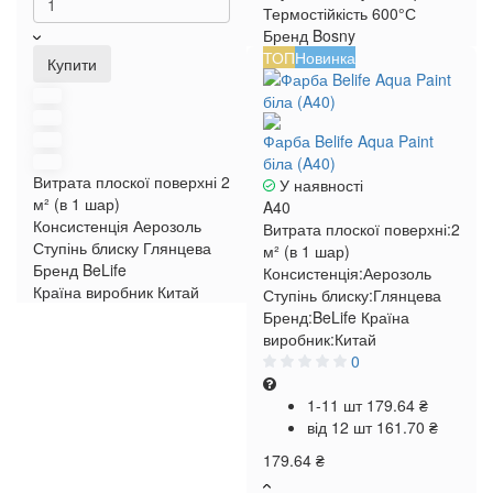
Термостійкість
600°С
Бренд
Bosny
ТОП
Новинка
Купити
Фарба Belife Aqua Paint
біла (A40)
Витрата плоскої поверхні
2
У наявності
м² (в 1 шар)
A40
Консистенція
Аерозоль
Витрата плоскої поверхні:
2
Ступінь блиску
Глянцева
м² (в 1 шар)
Бренд
BeLife
Консистенція:
Аерозоль
Країна виробник
Китай
Ступінь блиску:
Глянцева
Бренд:
BeLife
Країна
виробник:
Китай
0
1-11 шт
179.64 ₴
від 12 шт
161.70 ₴
179.64 ₴