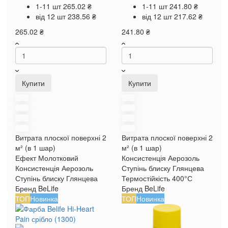
1-11 шт
265.02 ₴
1-11 шт
241.80 ₴
від 12 шт
238.56 ₴
від 12 шт
217.62 ₴
265.02 ₴
241.80 ₴
Купити
Купити
Витрата плоскої поверхні
2
Витрата плоскої поверхні
2
м² (в 1 шар)
м² (в 1 шар)
Ефект
Молотковий
Консистенція
Аерозоль
Консистенція
Аерозоль
Ступінь блиску
Глянцева
Ступінь блиску
Глянцева
Термостійкість
400°С
Бренд
BeLife
Бренд
BeLife
ТОП
Новинка
ТОП
Новинка