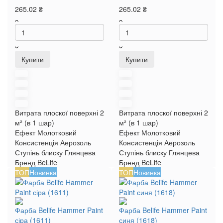
265.02 ₴
265.02 ₴
Купити
Купити
Витрата плоскої поверхні
2
Витрата плоскої поверхні
2
м² (в 1 шар)
м² (в 1 шар)
Ефект
Молотковий
Ефект
Молотковий
Консистенція
Аерозоль
Консистенція
Аерозоль
Ступінь блиску
Глянцева
Ступінь блиску
Глянцева
Бренд
BeLife
Бренд
BeLife
ТОП
Новинка
ТОП
Новинка
Фарба Belife Hammer Paint
Фарба Belife Hammer Paint
сіра (1611)
синя (1618)