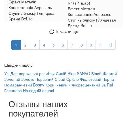
Ефект
Металік
м² (в 1 шар)
Консистенція
Аерозоль
Ефект
Металік
Ступінь блиску
Глянцева
Консистенція
Аерозоль
Бренд
BeLife
Ступінь блиску
Глянцевая
Бренд
BeLife
Показати ще
1
2
3
4
5
6
7
8
9
>
>|
Швидкий підбір
Усі
Для дорожньої розмітки
Синій
Rino
SANVO
Білий
Жовтий
Зелений
Золото
Червоний
Сірий
Срібло
Фіолетовий
Чорна
Помаранчевий
Bosny
Коричневий
Флуоресцентний
За Ral
Глянцева
На водній основі
Отзывы наших
покупателей