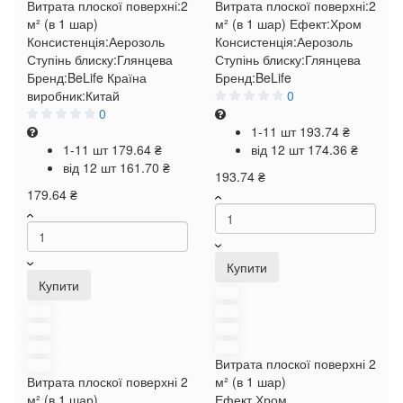
Витрата плоскої поверхні:
2
Витрата плоскої поверхні:
2
м² (в 1 шар)
м² (в 1 шар)
Ефект:
Хром
Консистенція:
Аерозоль
Консистенція:
Аерозоль
Ступінь блиску:
Глянцева
Ступінь блиску:
Глянцева
Бренд:
BeLife
Країна
Бренд:
BeLife
виробник:
Китай
0
0
1-11 шт
193.74 ₴
1-11 шт
179.64 ₴
від 12 шт
174.36 ₴
від 12 шт
161.70 ₴
193.74 ₴
179.64 ₴
Купити
Купити
Витрата плоскої поверхні
2
Витрата плоскої поверхні
2
м² (в 1 шар)
м² (в 1 шар)
Ефект
Хром