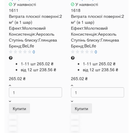
У наявності
У наявності
1611
1618
Витрата плоскої поверхні:
2
Витрата плоскої поверхні:
2
м² (в 1 шар)
м² (в 1 шар)
Ефект:
Молотковий
Ефект:
Молотковий
Консистенція:
Аерозоль
Консистенція:
Аерозоль
Ступінь блиску:
Глянцева
Ступінь блиску:
Глянцева
Бренд:
BeLife
Бренд:
BeLife
0
0
1-11 шт
265.02 ₴
1-11 шт
265.02 ₴
від 12 шт
238.56 ₴
від 12 шт
238.56 ₴
265.02 ₴
265.02 ₴
Купити
Купити