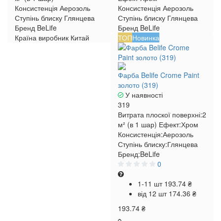
Консистенція
Аерозоль
Консистенція
Аерозоль
Ступінь блиску
Глянцева
Ступінь блиску
Глянцева
Бренд
BeLife
Бренд
BeLife
Країна виробник
Китай
ТОП
Новинка
Фарба Belife Crome Paint
золото (319)
У наявності
319
Витрата плоскої поверхні:
2
м² (в 1 шар)
Ефект:
Хром
Консистенція:
Аерозоль
Ступінь блиску:
Глянцева
Бренд:
BeLife
0
1-11 шт
193.74 ₴
від 12 шт
174.36 ₴
193.74 ₴