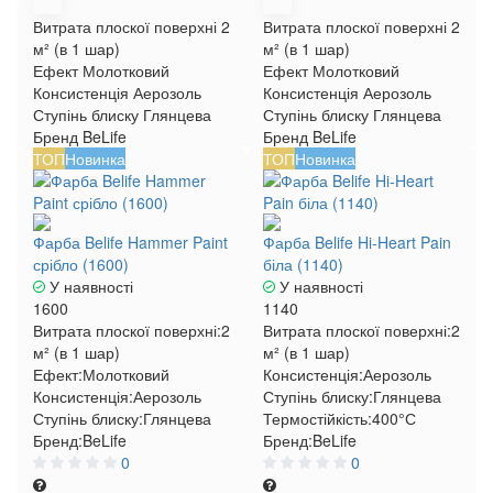
Витрата плоскої поверхні
2
Витрата плоскої поверхні
2
м² (в 1 шар)
м² (в 1 шар)
Ефект
Молотковий
Ефект
Молотковий
Консистенція
Аерозоль
Консистенція
Аерозоль
Ступінь блиску
Глянцева
Ступінь блиску
Глянцева
Бренд
BeLife
Бренд
BeLife
ТОП
Новинка
ТОП
Новинка
Фарба Belife Hammer Paint
Фарба Belife Hi-Heart Pain
срібло (1600)
біла (1140)
У наявності
У наявності
1600
1140
Витрата плоскої поверхні:
2
Витрата плоскої поверхні:
2
м² (в 1 шар)
м² (в 1 шар)
Ефект:
Молотковий
Консистенція:
Аерозоль
Консистенція:
Аерозоль
Ступінь блиску:
Глянцева
Ступінь блиску:
Глянцева
Термостійкість:
400°С
Бренд:
BeLife
Бренд:
BeLife
0
0