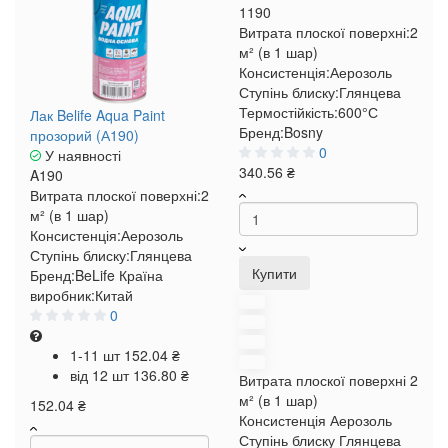
1190
Витрата плоскої поверхні:
2
м² (в 1 шар)
Консистенція:
Аерозоль
Ступінь блиску:
Глянцева
Термостійкість:
600°С
Лак Belife Aqua Paint
Бренд:
Bosny
прозорий (А190)
0
У наявності
340.56 ₴
A190
Витрата плоскої поверхні:
2
м² (в 1 шар)
Консистенція:
Аерозоль
Ступінь блиску:
Глянцева
Купити
Бренд:
BeLife
Країна
виробник:
Китай
0
1-11 шт
152.04 ₴
від 12 шт
136.80 ₴
Витрата плоскої поверхні
2
м² (в 1 шар)
152.04 ₴
Консистенція
Аерозоль
Ступінь блиску
Глянцева