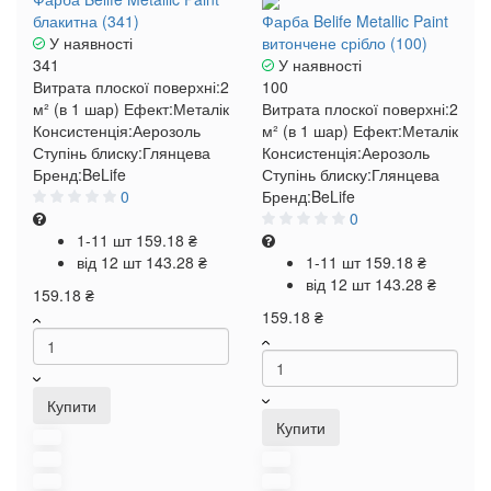
блакитна (341)
Фарба Belife Metallic Paint
У наявності
витончене срібло (100)
341
У наявності
Витрата плоскої поверхні:
2
100
м² (в 1 шар)
Ефект:
Металік
Витрата плоскої поверхні:
2
Консистенція:
Аерозоль
м² (в 1 шар)
Ефект:
Металік
Ступінь блиску:
Глянцева
Консистенція:
Аерозоль
Бренд:
BeLife
Ступінь блиску:
Глянцева
0
Бренд:
BeLife
0
1-11 шт
159.18 ₴
від 12 шт
143.28 ₴
1-11 шт
159.18 ₴
від 12 шт
143.28 ₴
159.18 ₴
159.18 ₴
Купити
Купити