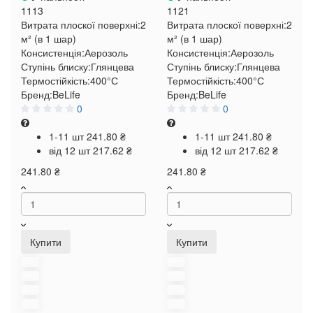
1113
1121
Витрата плоскої поверхні:
2
Витрата плоскої поверхні:
2
м² (в 1 шар)
м² (в 1 шар)
Консистенція:
Аерозоль
Консистенція:
Аерозоль
Ступінь блиску:
Глянцева
Ступінь блиску:
Глянцева
Термостійкість:
400°С
Термостійкість:
400°С
Бренд:
BeLife
Бренд:
BeLife
0
0
1-11 шт
241.80 ₴
1-11 шт
241.80 ₴
від 12 шт
217.62 ₴
від 12 шт
217.62 ₴
241.80 ₴
241.80 ₴
Купити
Купити