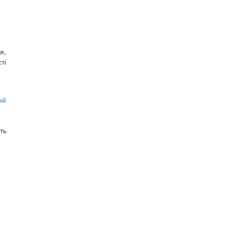
я,
ті
ий
ть