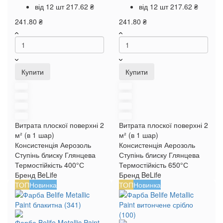
від 12 шт
217.62 ₴
від 12 шт
217.62 ₴
241.80 ₴
241.80 ₴
Купити
Купити
Витрата плоскої поверхні
2
Витрата плоскої поверхні
2
м² (в 1 шар)
м² (в 1 шар)
Консистенція
Аерозоль
Консистенція
Аерозоль
Ступінь блиску
Глянцева
Ступінь блиску
Глянцева
Термостійкість
400°С
Термостійкість
650°С
Бренд
BeLife
Бренд
BeLife
ТОП
Новинка
ТОП
Новинка
Фарба Belife Metallic Paint