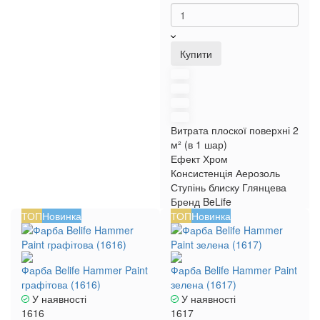
Купити
Витрата плоскої поверхні
2
м² (в 1 шар)
Ефект
Хром
Консистенція
Аерозоль
Ступінь блиску
Глянцева
Бренд
BeLife
ТОП
Новинка
ТОП
Новинка
Фарба Belife Hammer Paint
Фарба Belife Hammer Paint
графітова (1616)
зелена (1617)
У наявності
У наявності
1616
1617