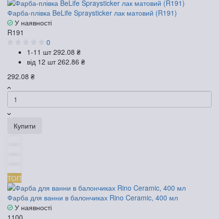
Фарба-плівка BeLife Spraysticker лак матовий (R191)
У наявності
R191
0
1-11 шт
292.08 ₴
від 12 шт
262.86 ₴
292.08 ₴
Купити
ТОП
Фарба для ванни в балончиках Rino Ceramic, 400 мл
У наявності
1100