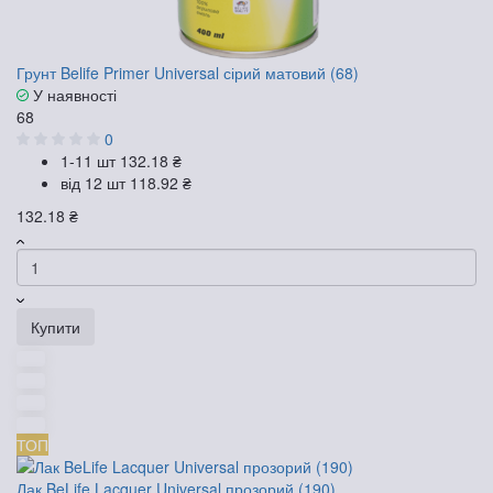
Грунт Belife Primer Universal сірий матовий (68)
У наявності
68
0
1-11 шт
132.18 ₴
від 12 шт
118.92 ₴
132.18 ₴
Купити
ТОП
Лак BeLife Lacquer Universal прозорий (190)