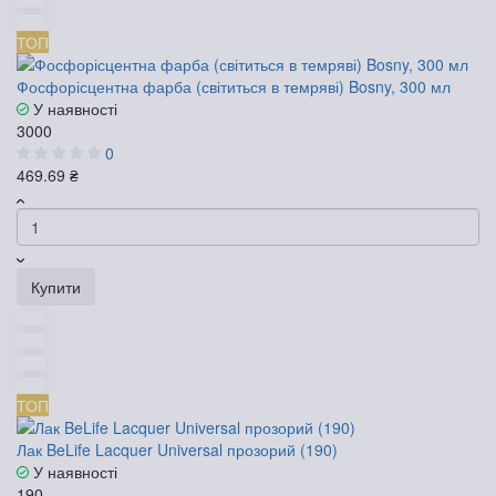
ТОП
Фосфорісцентна фарба (світиться в темряві) Bosny, 300 мл
У наявності
3000
0
469.69 ₴
Купити
ТОП
Лак BeLife Lacquer Universal прозорий (190)
У наявності
190