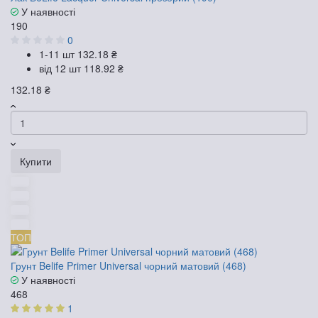
У наявності
190
0
1-11 шт
132.18 ₴
від 12 шт
118.92 ₴
132.18 ₴
Купити
ТОП
Грунт Belife Primer Universal чорний матовий (468)
У наявності
468
1