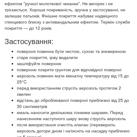
ефектом "ручної молоткової чеканки". Не вигоряє і не
тріскається. Хороша покриваність, зручна у застосуванні, не
залишає патьоків. Фінішне покриття набуває надміцного
глянцевого блиску з антивандальним ефектом. Термін служби
покриття — до 12 років.
Застосування:
поверхня повинна бути чистою, сухою та знежиреною
старе покриття, іржу видалити
зашліфуйте поверхню
поверхню покрити грунтом для відповідної поверхні
аерозоль повинен мати кімнатну температуру від 15 до
25°C
перед використанням струсіть аерозоль протягом 2
хвилин
відстань до оброблюваної поверхні приблизно від 25 до
30 сантиметрів
емаль наносити декількома тонкими шарами. Перед
нанесенням наступного шару знову струсіть аерозоль
після використання очистіть клапан (переверніть
аерозоль догори дном і натисніть на насадку приблизно
на 5 секунд)