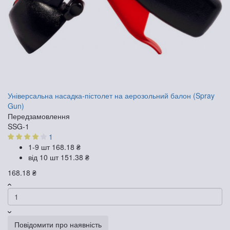
Універсальна насадка-пістолет на аерозольний балон (Spray
Gun)
Передзамовлення
SSG-1
1
1-9 шт
168.18 ₴
від 10 шт
151.38 ₴
168.18 ₴
Повідомити про наявність