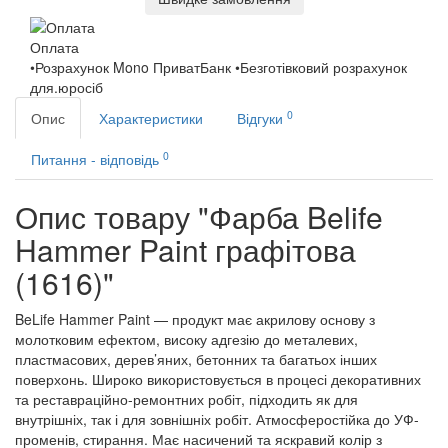
Оплата
•Розрахунок Mono ПриватБанк •Безготівковий розрахунок
для.юросіб
0
Опис
Характеристики
Відгуки
0
Питання - відповідь
Опис товару "Фарба Belife
Hammer Paint графітова
(1616)"
BeLife Hammer Paint — продукт має акрилову основу з
молотковим ефектом, високу адгезію до металевих,
пластмасових, дерев’яних, бетонних та багатьох інших
поверхонь. Широко використовується в процесі декоративних
та реставраційно-ремонтних робіт, підходить як для
внутрішніх, так і для зовнішніх робіт. Атмосферостійка до УФ-
променів, стирання. Має насичений та яскравий колір з