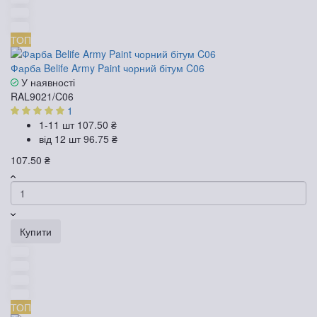
ТОП
Фарба Belife Army Paint чорний бітум C06
У наявності
RAL9021/C06
1
1-11 шт
107.50 ₴
від 12 шт
96.75 ₴
107.50 ₴
Купити
ТОП