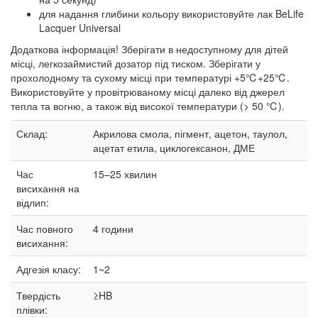
для надання глибини кольору використовуйте лак BeLife
Lacquer Universal
Додаткова інформація! Зберігати в недоступному для дітей
місці, легкозаймистий дозатор під тиском. Зберігати у
прохолодному та сухому місці при температурі +5℃+25℃.
Використовуйте у провітрюваному місці далеко від джерел
тепла та вогню, а також від високої температури (> 50 ℃).
Склад:
Акрилова смола, пігмент, ацетон, таулол,
ацетат етила, циклогексанон, ДМЕ
Час
15–25
хвилин
висихання на
відлип:
Час повного
4 години
висихання:
Адгезія класу:
1~2
Твердість
≥HB
плівки: