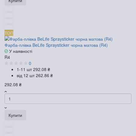
Купити
ТОП
Фарба-плівка BeLife Spraysticker чорна матова (R4)
У наявності
R4
0
1-11 шт
292.08 ₴
від 12 шт
262.86 ₴
292.08 ₴
Купити