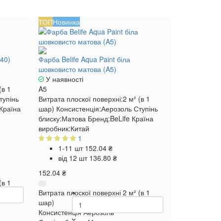
ТОП
Новинка
A40)
Фарба Belife Aqua Paint біла
шовковисто матова (A5)
У наявності
(в 1
A5
тупінь
Витрата плоскої поверхні:
2 м² (в 1
Країна
шар)
Консистенція:
Аерозоль
Ступінь
блиску:
Матова
Бренд:
BeLife
Країна
виробник:
Китай
1
1-11 шт
152.04 ₴
від 12 шт
136.80 ₴
152.04 ₴
(в 1
Витрата плоскої поверхні
2 м² (в 1
шар)
Консистенція
Аерозоль