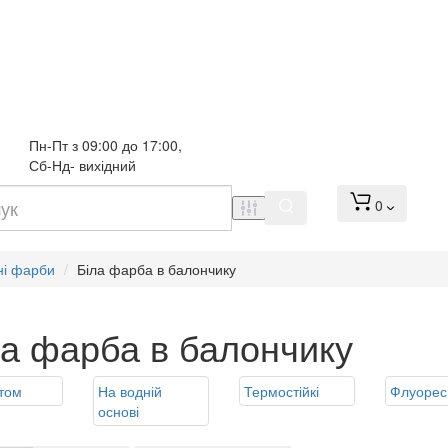
Пн-Пт з 09:00 до 17:00, 
Сб-Нд- вихідний
0
ні фарби
Біла фарба в балончику
ла фарба в балончику
том
На водній
Термостійкі
Флуорес
основі