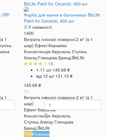
а (RP-
Фарба для ванни в балончиках BeLife
Paint for Ceramic, 400 мл
У наявності
1400
(в 1
Витрата плоскої поверхні:
2 м² (в 1
тупінь
шар)
Ефект:
Кераміка
раїна
Консистенція:
Аерозоль
Ступінь
блиску:
Глянцева
Бренд:
BeLife
15
1-11 шт
145.68 ₴
від 12 шт
131.10 ₴
145.68 ₴
(в 1
Витрата плоскої поверхні
2 м² (в 1
шар)
Ефект
Кераміка
Консистенція
Аерозоль
Ступінь блиску
Глянцева
Бренд
BeLife
ТОП
Новинка