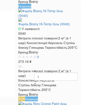
Бренд
Bosny
Новинка
Фарба Bosny Hi-Temp біла (0040)
У наявності
0040
Витрата плоскої поверхні:
2 м² (в 1
шар)
Консистенція:
Аерозоль
Ступінь
блиску:
Глянцева
Термостійкість:
205°С
Бренд:
Bosny
0
273.16 ₴
Витрата плоскої поверхні
2 м² (в 1
шар)
Консистенція
Аерозоль
Ступінь блиску
Глянцева
Термостійкість
205°С
Бренд
Bosny
ТОП
Новинка