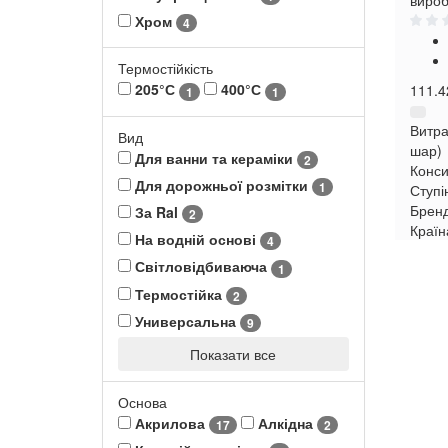
вироб
Хром
4
Термостійкість
205°С
400°С
111.4
1
1
Витра
Вид
шар)
Для ванни та кераміки
2
Конси
Для дорожньої розмітки
1
Ступі
Брен
За Ral
2
Країн
На водній основі
4
Світловідбиваюча
1
Термостійка
2
Универсальна
9
Показати все
Основа
Акрилова
Алкідна
17
2