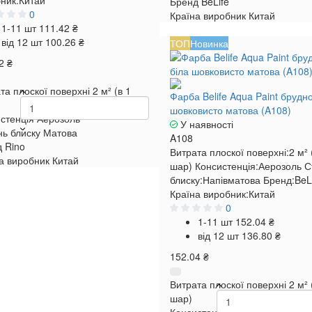
ник:
Китай
Бренд
BeLife
0
Країна виробник
Китай
1-11 шт
111.42 ₴
від 12 шт
100.26 ₴
ТОП
Новинка
2 ₴
та плоскої поверхні
2 м² (в 1
Фарба Belife Aqua Paint брудно
шовковисто матова (A108)
стенція
Аерозоль
У наявності
нь блиску
Матова
A108
д
Rino
Витрата плоскої поверхні:
2 м² 
а виробник
Китай
шар)
Консистенція:
Аерозоль
С
блиску:
Напівматова
Бренд:
BeL
Країна виробник:
Китай
0
1-11 шт
152.04 ₴
від 12 шт
136.80 ₴
152.04 ₴
Витрата плоскої поверхні
2 м² 
шар)