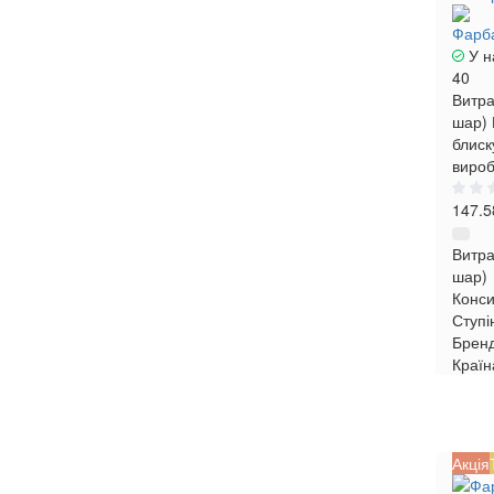
Фарба
У н
40
Витра
шар)
блиск
вироб
147.5
Витра
шар)
Конси
Ступі
Брен
Країн
Акція