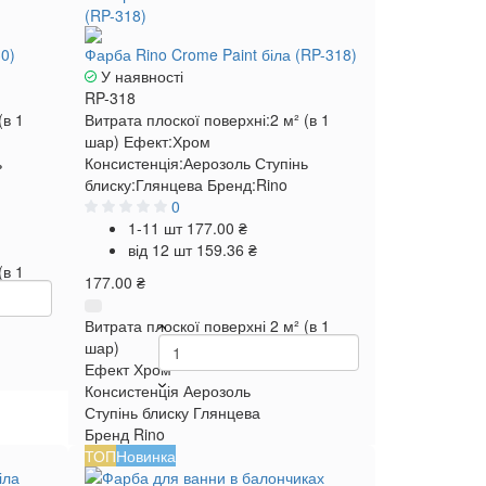
0)
Фарба Rino Crome Paint біла (RP-318)
У наявності
RP-318
(в 1
Витрата плоскої поверхні:
2 м² (в 1
шар)
Ефект:
Хром
ь
Консистенція:
Аерозоль
Ступінь
блиску:
Глянцева
Бренд:
Rino
0
1-11 шт
177.00 ₴
від 12 шт
159.36 ₴
(в 1
177.00 ₴
Витрата плоскої поверхні
2 м² (в 1
шар)
Ефект
Хром
Консистенція
Аерозоль
Ступінь блиску
Глянцева
Бренд
Rino
ТОП
Новинка