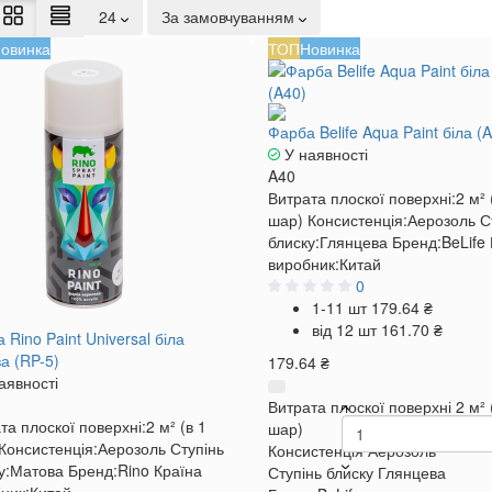
24
За замовчуванням
овинка
ТОП
Новинка
Фарба Belife Aqua Paint біла (
У наявності
A40
Витрата плоскої поверхні:
2 м² 
шар)
Консистенція:
Аерозоль
С
блиску:
Глянцева
Бренд:
BeLife
виробник:
Китай
0
1-11 шт
179.64 ₴
від 12 шт
161.70 ₴
 Rino Paint Universal біла
а (RP-5)
179.64 ₴
аявності
Витрата плоскої поверхні
2 м² 
та плоскої поверхні:
2 м² (в 1
шар)
Консистенція:
Аерозоль
Ступінь
Консистенція
Аерозоль
у:
Матова
Бренд:
Rino
Країна
Ступінь блиску
Глянцева