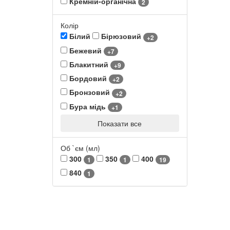
Кремній-органічна
2
Колір
Білий
Бірюзовий
+2
Бежевий
+7
Блакитний
+9
Бордовий
+2
Бронзовий
+2
Бура мідь
+1
Показати все
Об `єм (мл)
300
350
400
1
1
19
840
1