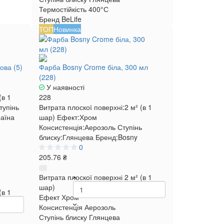
Термостійкість
400°С
Бренд
BeLife
ТОП
Новинка
ова (5)
Фарба Bosny Crome біла, 300 мл
(228)
У наявності
(в 1
228
тупінь
Витрата плоскої поверхні:
2 м² (в 1
аїна
шар)
Ефект:
Хром
Консистенція:
Аерозоль
Ступінь
блиску:
Глянцева
Бренд:
Bosny
0
205.76 ₴
Витрата плоскої поверхні
2 м² (в 1
шар)
(в 1
Ефект
Хром
Консистенція
Аерозоль
Ступінь блиску
Глянцева