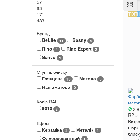
57
83
ТОП
Н
171
483
Бренд
BeLife
Bosny
11
4
Rino
Rino Expert
4
2
Sanvo
1
Ступінь блиску
Глянцева
Матова
15
5
Напівматова
2
Фарба
Колір RAL
матов
9010
У н
2
RP-5
Витра
Ефект
шар)
Кераміка
Металік
2
1
блиск
Флуоресцентний
1