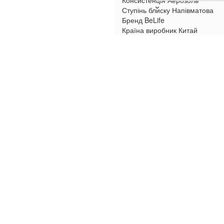
Консистенція
Аерозоль
Ступінь блиску
Напівматова
Бренд
BeLife
Країна виробник
Китай