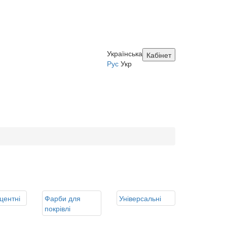
Українська
Кабінет
Рус
Укр
центні
Фарби для
Універсальні
покрівлі