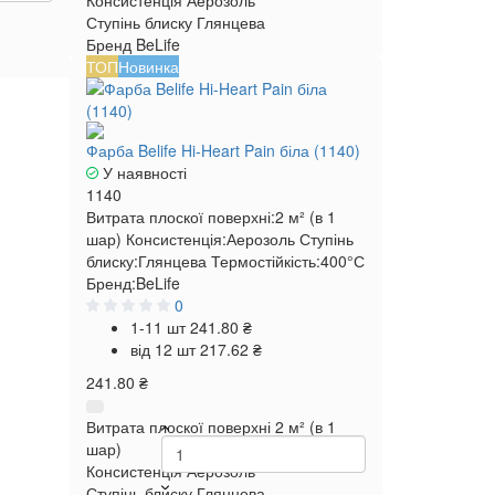
Консистенція
Аерозоль
Ступінь блиску
Глянцева
Бренд
BeLife
ТОП
Новинка
Фарба Belife Hi-Heart Pain біла (1140)
У наявності
1140
Витрата плоскої поверхні:
2 м² (в 1
шар)
Консистенція:
Аерозоль
Ступінь
блиску:
Глянцева
Термостійкість:
400°С
Бренд:
BeLife
0
1-11 шт
241.80 ₴
від 12 шт
217.62 ₴
241.80 ₴
Витрата плоскої поверхні
2 м² (в 1
шар)
Консистенція
Аерозоль
Ступінь блиску
Глянцева