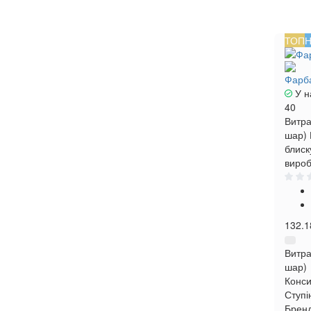
ТОП
Н
Фарба
У н
40
Витра
шар)
блиск
вироб
132.1
Витра
шар)
Конси
Ступі
Брен