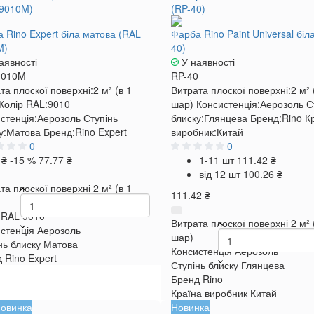
 Rino Expert біла матова (RAL
Фарба Rino Paint Universal біл
M)
40)
аявності
У наявності
9010M
RP-40
та плоскої поверхні:
2 м² (в 1
Витрата плоскої поверхні:
2 м² 
Колір RAL:
9010
шар)
Консистенція:
Аерозоль
С
стенція:
Аерозоль
Ступінь
блиску:
Глянцева
Бренд:
Rino
К
у:
Матова
Бренд:
Rino Expert
виробник:
Китай
0
0
 ₴
-15 %
77.77 ₴
1-11 шт
111.42 ₴
від 12 шт
100.26 ₴
та плоскої поверхні
2 м² (в 1
111.42 ₴
 RAL
9010
Витрата плоскої поверхні
2 м² 
стенція
Аерозоль
шар)
нь блиску
Матова
Консистенція
Аерозоль
д
Rino Expert
Ступінь блиску
Глянцева
Бренд
Rino
Країна виробник
Китай
овинка
Новинка