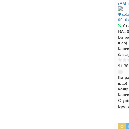
Фарба
9010
У н
RAL 
Витра
шар)
Конси
блиск
91.38
Витра
шар)
Колір
Конси
Ступі
Брен
ТОП
Н