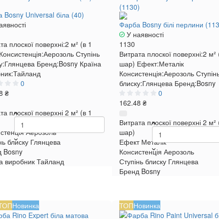
 Bosny Universal біла (40)
аявності
Фарба Bosny білі перлини (113
У наявності
та плоскої поверхні:
2 м² (в 1
1130
Консистенція:
Аерозоль
Ступінь
Витрата плоскої поверхні:
2 м² 
у:
Глянцева
Бренд:
Bosny
Країна
шар)
Ефект:
Металік
ник:
Тайланд
Консистенція:
Аерозоль
Ступін
0
блиску:
Глянцева
Бренд:
Bosny
8 ₴
0
162.48 ₴
та плоскої поверхні
2 м² (в 1
Витрата плоскої поверхні
2 м² 
стенція
Аерозоль
шар)
нь блиску
Глянцева
Ефект
Металік
д
Bosny
Консистенція
Аерозоль
а виробник
Тайланд
Ступінь блиску
Глянцева
Бренд
Bosny
ТОП
Новинка
ТОП
Новинка