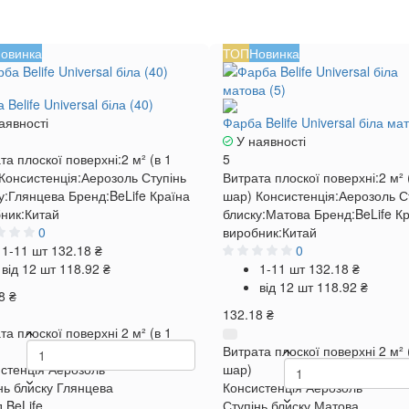
овинка
ТОП
Новинка
 Belife Universal біла (40)
аявності
Фарба Belife Universal біла мат
У наявності
та плоскої поверхні:
2 м² (в 1
5
Консистенція:
Аерозоль
Ступінь
Витрата плоскої поверхні:
2 м² 
у:
Глянцева
Бренд:
BeLife
Країна
шар)
Консистенція:
Аерозоль
С
ник:
Китай
блиску:
Матова
Бренд:
BeLife
Кр
0
виробник:
Китай
1-11 шт
132.18 ₴
0
від 12 шт
118.92 ₴
1-11 шт
132.18 ₴
від 12 шт
118.92 ₴
8 ₴
132.18 ₴
та плоскої поверхні
2 м² (в 1
Витрата плоскої поверхні
2 м² 
стенція
Аерозоль
шар)
нь блиску
Глянцева
Консистенція
Аерозоль
д
BeLife
Ступінь блиску
Матова