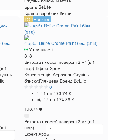
Ступінь блиску
Матова
Бренд
BeLife
Країна виробник
Китай
ТОП
Новинка
-біла
Фарба Belife Crome Paint біла (318)
У наявності
318
Витрата плоскої поверхні:
2 м² (в 1
(в 1
шар)
Ефект:
Хром
тупінь
Консистенція:
Аерозоль
Ступінь
ife
блиску:
Глянцева
Бренд:
BeLife
0
1-11 шт
193.74 ₴
від 12 шт
174.36 ₴
193.74 ₴
Витрата плоскої поверхні
2 м² (в 1
(в 1
шар)
Ефект
Хром