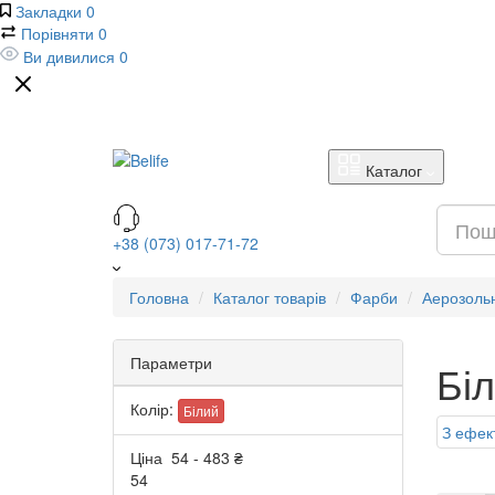
Закладки
0
Порівняти
0
Ви дивилися
0
Каталог
+38 (073) 017-71-72
Головна
Каталог товарів
Фарби
Аерозоль
Параметри
Бі
Колір:
Білий
З ефек
Ціна
54
-
483
₴
54