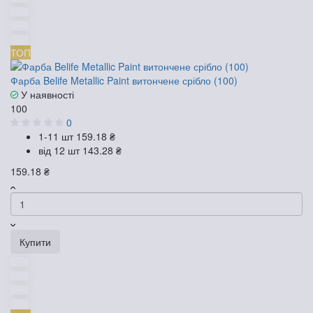
ТОП
Фарба Belife Metallic Paint витончене срібло (100)
У наявності
100
0
1-11 шт
159.18 ₴
від 12 шт
143.28 ₴
159.18 ₴
Купити