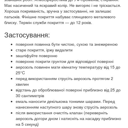
Має насичений та яскравий колір. Не вигоряє і не тріскається.
Хороша покриваність, зручна у застосуванні, не залишає
патьоків. Фінішне покриття набуває глянцевого металевого
блиску. Термін служби покриття — до 12 років.
Застосування:
поверхня повинна бути чистою, сухою та знежиреною
старе покриття, іржу видалити
зашліфуйте поверхню
поверхню покрити грунтом для відповідної поверхні
аерозоль повинен мати кімнатну температуру від 15 до
25°C
перед використанням струсіть аерозоль протягом 2
хвилин
відстань до оброблюваної поверхні приблизно від 25 до
30 сантиметрів
емаль наносити декількома тонкими шарами. Перед
нанесенням наступного шару знову струсіть аерозоль
після використання очистіть клапан (переверніть
аерозоль догори дном і натисніть на насадку приблизно
на 5 секунд)