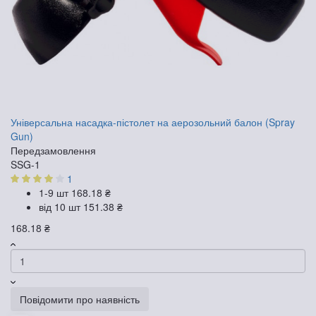
Універсальна насадка-пістолет на аерозольний балон (Spray
Gun)
Передзамовлення
SSG-1
1
1-9 шт
168.18 ₴
від 10 шт
151.38 ₴
168.18 ₴
Повідомити про наявність