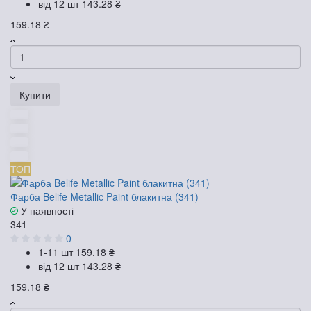
від 12 шт
143.28 ₴
159.18 ₴
Купити
ТОП
Фарба Belife Metallic Paint блакитна (341)
У наявності
341
0
1-11 шт
159.18 ₴
від 12 шт
143.28 ₴
159.18 ₴