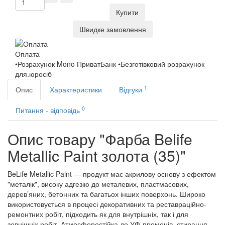
Купити
Швидке замовлення
Оплата
•Розрахунок Mono ПриватБанк •Безготівковий розрахунок
для.юросіб
1
Опис
Характеристики
Відгуки
0
Питання - відповідь
Опис товару "Фарба Belife
Metallic Paint золота (35)"
BeLife Metallic Paint — продукт має акрилову основу з ефектом
"металік", високу адгезію до металевих, пластмасових,
дерев’яних, бетонних та багатьох інших поверхонь. Широко
використовується в процесі декоративних та реставраційно-
ремонтних робіт, підходить як для внутрішніх, так і для
зовнішніх робіт. Атмосферостійка до УФ-променів, стирання.