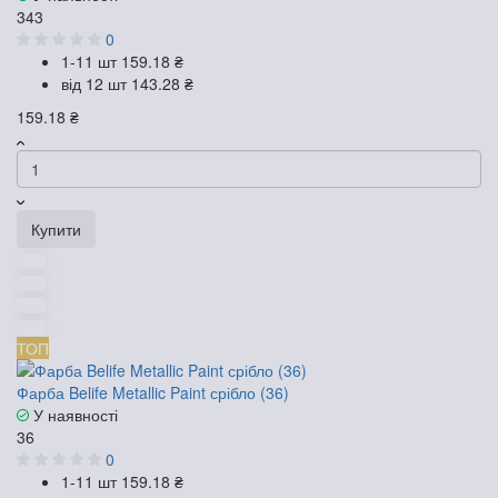
343
0
1-11 шт
159.18 ₴
від 12 шт
143.28 ₴
159.18 ₴
Купити
ТОП
Фарба Belife Metallic Paint срібло (36)
У наявності
36
0
1-11 шт
159.18 ₴