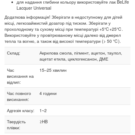
для надання глибини кольору використовуйте лак BeLife
Lacquer Universal
Додаткова інформація! Зберігати в недоступному для дітей
місці, легкозаймистий дозатор під тиском. Зберігати у
прохолодному та сухому місці при температурі +5℃+25℃.
Використовуйте у провітрюваному місці далеко від джерел
тепла та вогню, а також від високої температури (> 50 ℃).
Склад:
Акрилова смола, пігмент, ацетон, таулол,
ацетат етила, циклогексанон, ДМЕ
Час
15–25
хвилин
висихання на
відлип:
Час повного
4 години
висихання:
Адгезія класу:
1~2
Твердість
≥HB
плівки: