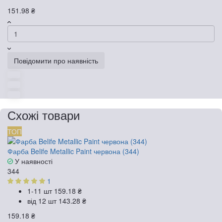
151.98 ₴
Повідомити про наявність
Схожі товари
ТОП
Фарба Belife Metallic Paint червона (344)
У наявності
344
1
1-11 шт
159.18 ₴
від 12 шт
143.28 ₴
159.18 ₴