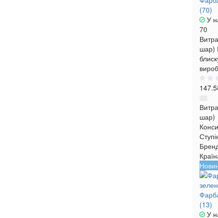
Фарба
(70)
У н
70
Витра
шар)
блиск
вироб
147.5
Витра
шар)
Конси
Ступі
Брен
Країн
Нови
Фарба
(13)
У н