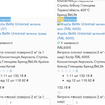
Консистенція
Аерозоль
Ступінь блиску
Глянцева
Термостійкість
400°С
Бренд
BeLife
овинка
ТОП
Новинка
 Belife Universal зелена трава
Фарба Belife Universal зелени
(RAL 6005)
аявності
У наявності
RAL6005
та плоскої поверхні:
2 м² (в 1
Витрата плоскої поверхні:
2 м² 
Консистенція:
Аерозоль
Ступінь
шар)
Колір RAL:
6005
у:
Глянцева
Бренд:
BeLife
Країна
Консистенція:
Аерозоль
Ступін
ник:
Китай
блиску:
Глянцева
Бренд:
BeLife
0
0
1-11 шт
132.18 ₴
1-11 шт
132.18 ₴
від 12 шт
118.92 ₴
від 12 шт
118.92 ₴
8 ₴
132.18 ₴
та плоскої поверхні
2 м² (в 1
Витрата плоскої поверхні
2 м² 
шар)