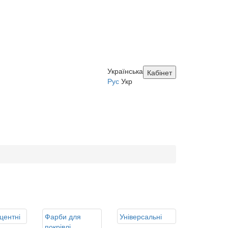
Українська
Кабінет
Рус
Укр
центні
Фарби для
Універсальні
покрівлі