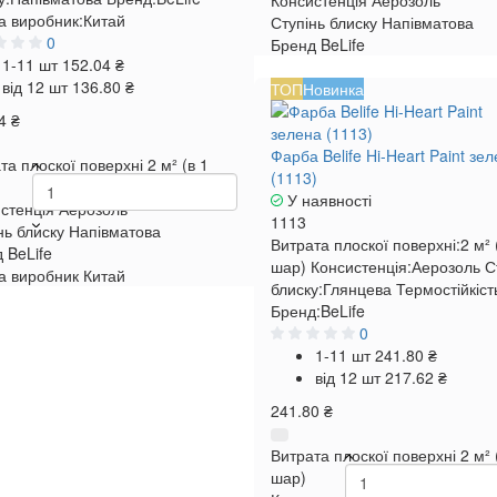
Консистенція
Аерозоль
а виробник:
Китай
Ступінь блиску
Напівматова
0
Бренд
BeLife
1-11 шт
152.04 ₴
від 12 шт
136.80 ₴
ТОП
Новинка
4 ₴
Фарба Belife Hi-Heart Paint зе
та плоскої поверхні
2 м² (в 1
(1113)
У наявності
стенція
Аерозоль
1113
нь блиску
Напівматова
Витрата плоскої поверхні:
2 м² 
д
BeLife
шар)
Консистенція:
Аерозоль
С
а виробник
Китай
блиску:
Глянцева
Термостійкіст
Бренд:
BeLife
0
1-11 шт
241.80 ₴
від 12 шт
217.62 ₴
241.80 ₴
Витрата плоскої поверхні
2 м² 
шар)