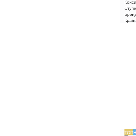
Конси
Ступі
Брен
Країн
ТОП
Н