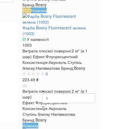
Бренд
Bosny
ТОП
Новинка
Фарба Bosny Fluorrescent зелена
(1003)
У наявності
1003
Витрата плоскої поверхні:
2 м² (в 1
шар)
Ефект:
Флуоресцентний
Консистенція:
Аерозоль
Ступінь
блиску:
Напівматова
Бренд:
Bosny
0
223.49 ₴
Витрата плоскої поверхні
2 м² (в 1
шар)
Ефект
Флуоресцентний
Консистенція
Аерозоль
Ступінь блиску
Напівматова
Бренд
Bosny
Новинка