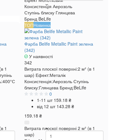
Ефект
Молотковий
Консистенція
Аерозоль
Ступінь блиску
Глянцева
Бренд
BeLife
ТОП
Новинка
лена
Фарба Belife Metallic Paint зелена
(342)
У наявності
342
(в 1
Витрата плоскої поверхні:
2 м² (в 1
тупінь
шар)
Ефект:
Металік
ь:
400°С
Консистенція:
Аерозоль
Ступінь
блиску:
Глянцева
Бренд:
BeLife
0
1-11 шт
159.18 ₴
від 12 шт
143.28 ₴
159.18 ₴
(в 1
Витрата плоскої поверхні
2 м² (в 1
шар)