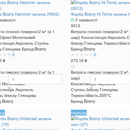
 Bosny Hammer зелена (H002)
Фарба Bosny Hi-Temp зелена (
аявності
У наявності
0013
та плоскої поверхні:
2 м² (в 1
Витрата плоскої поверхні:
2 м² 
Ефект:
Молотковий
шар)
Консистенція:
Аерозоль
С
стенція:
Аерозоль
Ступінь
блиску:
Глянцева
Термостійкіст
у:
Глянцева
Бренд:
Bosny
Бренд:
Bosny
0
0
5 ₴
273.16 ₴
та плоскої поверхні
2 м² (в 1
Витрата плоскої поверхні
2 м² 
шар)
т
Молотковий
Консистенція
Аерозоль
стенція
Аерозоль
Ступінь блиску
Глянцева
нь блиску
Глянцева
Термостійкість
205°С
д
Bosny
Бренд
Bosny
нка
Новинка