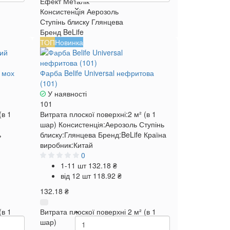
Ефект
Металік
Консистенція
Аерозоль
Ступінь блиску
Глянцева
Бренд
BeLife
ТОП
Новинка
й мох
Фарба Belife Universal нефритова
(101)
У наявності
101
(в 1
Витрата плоскої поверхні:
2 м² (в 1
шар)
Консистенція:
Аерозоль
Ступінь
ь
блиску:
Глянцева
Бренд:
BeLife
Країна
виробник:
Китай
0
1-11 шт
132.18 ₴
від 12 шт
118.92 ₴
132.18 ₴
(в 1
Витрата плоскої поверхні
2 м² (в 1
шар)