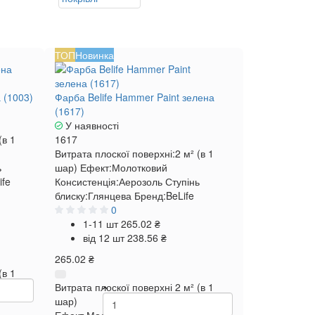
ТОП
Новинка
а (1003)
Фарба Belife Hammer Paint зелена
(1617)
У наявності
(в 1
1617
Витрата плоскої поверхні:
2 м² (в 1
ь
шар)
Ефект:
Молотковий
ife
Консистенція:
Аерозоль
Ступінь
блиску:
Глянцева
Бренд:
BeLife
0
1-11 шт
265.02 ₴
від 12 шт
238.56 ₴
265.02 ₴
(в 1
Витрата плоскої поверхні
2 м² (в 1
шар)