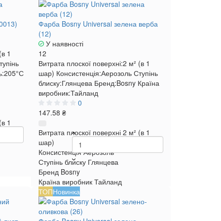
0013)
Фарба Bosny Universal зелена верба
(12)
У наявності
(в 1
12
тупінь
Витрата плоскої поверхні:
2 м² (в 1
ь:
205°С
шар)
Консистенція:
Аерозоль
Ступінь
блиску:
Глянцева
Бренд:
Bosny
Країна
виробник:
Тайланд
0
147.58 ₴
(в 1
Витрата плоскої поверхні
2 м² (в 1
шар)
Консистенція
Аерозоль
Ступінь блиску
Глянцева
Бренд
Bosny
Країна виробник
Тайланд
ТОП
Новинка