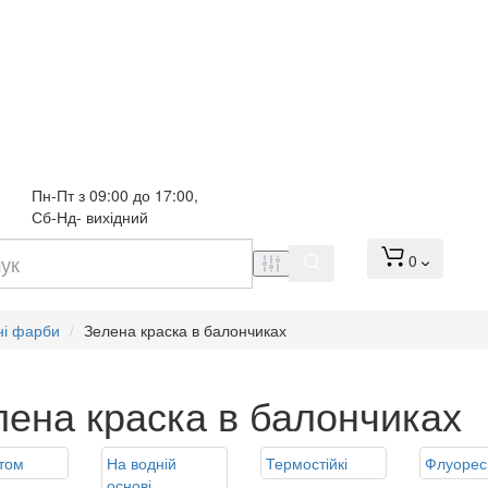
Пн-Пт з 09:00 до 17:00, 
Сб-Нд- вихідний
0
ні фарби
Зелена краска в балончиках
лена краска в балончиках
том
На водній
Термостійкі
Флуорес
основі