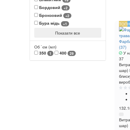
Бордовий
+2
Бронзовий
+2
Бура мідь
ТОП
Н
+1
Показати все
Фарба
Об `єм (мл)
(37)
350
400
У н
1
29
37
Витра
шар)
блиск
вироб
132.1
Витра
шар)