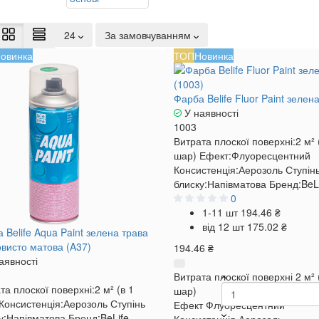
24
За замовчуванням
овинка
ТОП
Новинка
Фарба Belife Fluor Paint зелен
У наявності
1003
Витрата плоскої поверхні:
2 м² 
шар)
Ефект:
Флуоресцентний
Консистенція:
Аерозоль
Ступін
блиску:
Напівматова
Бренд:
BeL
0
1-11 шт
194.46 ₴
від 12 шт
175.02 ₴
 Belife Aqua Paint зелена трава
висто матова (A37)
194.46 ₴
аявності
Витрата плоскої поверхні
2 м² 
та плоскої поверхні:
2 м² (в 1
шар)
Консистенція:
Аерозоль
Ступінь
Ефект
Флуоресцентний
у:
Напівматова
Бренд:
BeLife