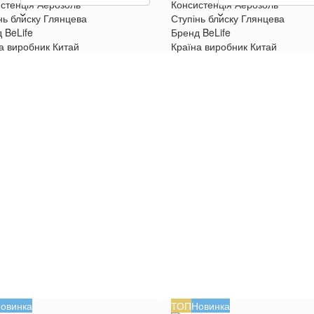
стенція
Аерозоль
Консистенція
Аерозоль
нь блиску
Глянцева
Ступінь блиску
Глянцева
д
BeLife
Бренд
BeLife
а виробник
Китай
Країна виробник
Китай
овинка
ТОП
Новинка