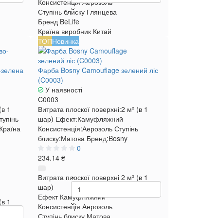
Консистенція
Аерозоль
Ступінь блиску
Глянцева
Бренд
BeLife
Країна виробник
Китай
ТОП
Новинка
о-зелена
Фарба Bosny Camouflage зелений ліс
(C0003)
У наявності
C0003
(в 1
Витрата плоскої поверхні:
2 м² (в 1
тупінь
шар)
Ефект:
Камуфляжний
Країна
Консистенція:
Аерозоль
Ступінь
блиску:
Матова
Бренд:
Bosny
0
234.14 ₴
Витрата плоскої поверхні
2 м² (в 1
шар)
Ефект
Камуфляжний
(в 1
Консистенція
Аерозоль
Ступінь блиску
Матова