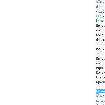
Фарба
У н
H002
Витра
шар)
Конси
блиск
227.7
Витра
шар)
Ефек
Конси
Ступі
Брен
Нови