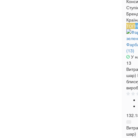
Конси
Ступі
Брен
Країн
ТОП
Н
Фарба
(13)
У н
13
Витра
шар)
блиск
вироб
132.1
Витра
шар)