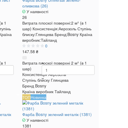
й лист
Фарба Bosny Universal зелено-
оливкова (26)
У наявності
26
(в 1
Витрата плоскої поверхні:
2 м² (в 1
тупінь
шар)
Консистенція:
Аерозоль
Ступінь
Країна
блиску:
Глянцева
Бренд:
Bosny
Країна
виробник:
Тайланд
0
147.58 ₴
(в 1
Витрата плоскої поверхні
2 м² (в 1
шар)
Консистенція
Аерозоль
Ступінь блиску
Глянцева
Бренд
Bosny
Країна виробник
Тайланд
ТОП
Новинка
еталік
Фарба Bosny зелений металік (1381)
У наявності
1381