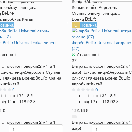
стенція
Аерозоль
Колір RAL
6005
нь блиску
Глянцева
Консистенція
Аерозоль
д
BeLife
Ступінь блиску
Глянцева
а виробник
Китай
Бренд
BeLife
овинка
ТОП
Новинка
 Belife Universal свіжа-зелень
Фарба Belife Universal яскрав
(27)
аявності
У наявності
27
та плоскої поверхні:
2 м² (в 1
Витрата плоскої поверхні:
2 м² 
Консистенція:
Аерозоль
Ступінь
шар)
Консистенція:
Аерозоль
С
у:
Глянцева
Бренд:
BeLife
Країна
блиску:
Глянцева
Бренд:
BeLife
ник:
Китай
виробник:
Китай
0
0
1-11 шт
132.18 ₴
1-11 шт
132.18 ₴
від 12 шт
118.92 ₴
від 12 шт
118.92 ₴
8 ₴
132.18 ₴
та плоскої поверхні
2 м² (в 1
Витрата плоскої поверхні
2 м² 
шар)