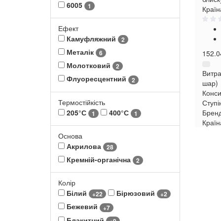
6005
1
Країн
Ефект
Камуфляжний
2
Металік
152.0
6
Молотковий
2
Витра
Флуоресцентний
2
шар)
Конси
Термостійкість
Ступі
205°С
400°С
Брен
1
1
Країн
Основа
Акрилова
28
Кремній-органічна
2
Колір
Білий
Бірюзовий
+22
+2
Бежевий
+7
Блакитний
+9