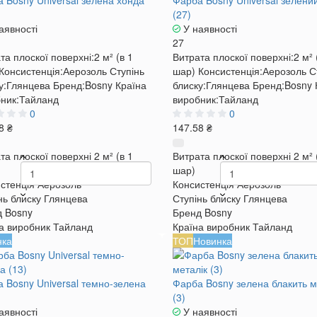
 Bosny Universal зелена хонда
Фарба Bosny Universal зелени
(27)
аявності
У наявності
27
та плоскої поверхні:
2 м² (в 1
Витрата плоскої поверхні:
2 м² 
Консистенція:
Аерозоль
Ступінь
шар)
Консистенція:
Аерозоль
С
у:
Глянцева
Бренд:
Bosny
Країна
блиску:
Глянцева
Бренд:
Bosny
ник:
Тайланд
виробник:
Тайланд
0
0
8 ₴
147.58 ₴
та плоскої поверхні
2 м² (в 1
Витрата плоскої поверхні
2 м² 
шар)
стенція
Аерозоль
Консистенція
Аерозоль
нь блиску
Глянцева
Ступінь блиску
Глянцева
д
Bosny
Бренд
Bosny
а виробник
Тайланд
Країна виробник
Тайланд
нка
ТОП
Новинка
 Bosny Universal темно-зелена
Фарба Bosny зелена блакить м
(3)
аявності
У наявності