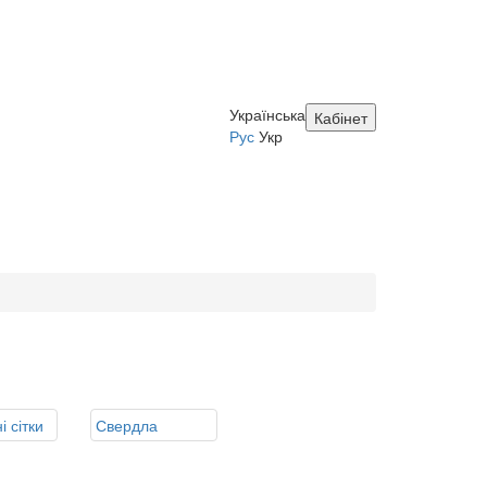
Українська
Кабінет
Рус
Укр
і сітки
Свердла