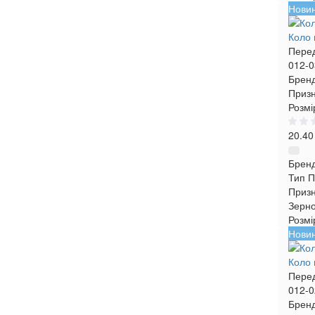
Нови
Коло 
Пере
012-0
Бренд
Призн
Розмі
20.40
Брен
Тип
П
Приз
Зерн
Розмі
Нови
Коло 
Пере
012-0
Бренд