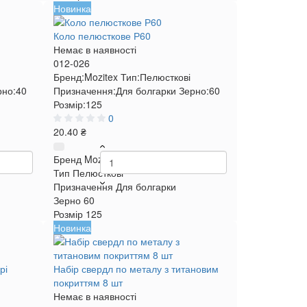
Новинка
Коло пелюсткове Р60
Немає в наявності
012-026
Бренд:
Mozitex
Тип:
Пелюсткові
рно:
40
Призначення:
Для болгарки
Зерно:
60
Розмір:
125
0
20.40 ₴
Бренд
Mozitex
Тип
Пелюсткові
Призначення
Для болгарки
Зерно
60
Розмір
125
Новинка
рі
Набір свердл по металу з титановим
покриттям 8 шт
Немає в наявності