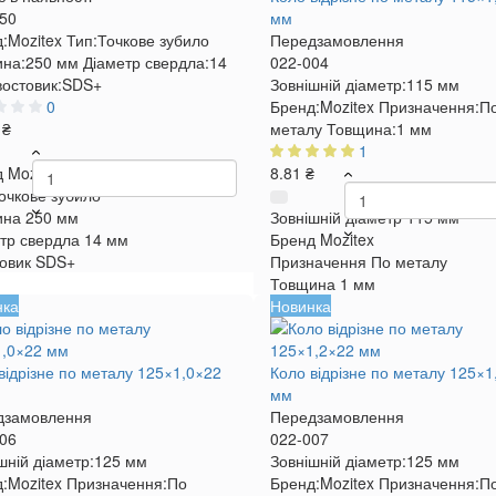
50
мм
:
Mozitex
Тип:
Точкове зубило
Передзамовлення
на:
250 мм
Діаметр свердла:
14
022-004
остовик:
SDS+
Зовнішній діаметр:
115 мм
0
Бренд:
Mozitex
Призначення:
П
 ₴
металу
Товщина:
1 мм
1
д
Mozitex
8.81 ₴
очкове зубило
ина
250 мм
Зовнішній діаметр
115 мм
тр свердла
14 мм
Бренд
Mozitex
овик
SDS+
Призначення
По металу
Товщина
1 мм
нка
Новинка
відрізне по металу 125×1,0×22
Коло відрізне по металу 125×1
мм
дзамовлення
Передзамовлення
06
022-007
шній діаметр:
125 мм
Зовнішній діаметр:
125 мм
:
Mozitex
Призначення:
По
Бренд:
Mozitex
Призначення:
П