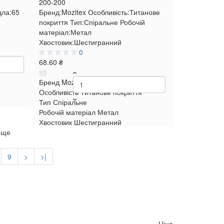
200-200
дла:
65
Бренд:
Mozitex
Особливість:
Титанове
покриття
Тип:
Спіральне
Робочій
матеріал:
Метал
Хвостовик:
Шестигранний
0
68.60 ₴
Бренд
Mozitex
Особливість
Титанове покриття
Тип
Спіральне
Робочій матеріал
Метал
Хвостовик
Шестигранний
 ще
9
>
>|
Ціна