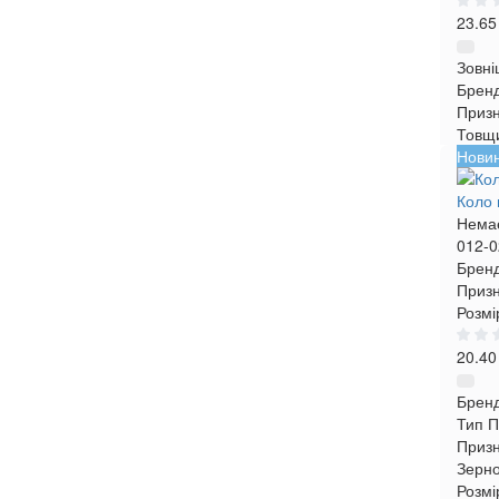
23.65
Зовні
Брен
Приз
Товщ
Нови
Коло 
Немає
012-0
Бренд
Призн
Розмі
20.40
Брен
Тип
П
Приз
Зерн
Розмі