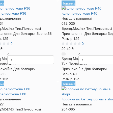
нка
Новинка
пелюсткове Р36
Коло пелюсткове Р40
дзамовлення
Немає в наявності
31
012-025
:
Mozitex
Тип:
Пелюсткові
Бренд:
Mozitex
Тип:
Пелюсткові
ачення:
Для болгарки
Зерно:
36
Призначення:
Для болгарки
Зе
р:
125
Розмір:
125
0
0
 ₴
20.40 ₴
д
Mozitex
Бренд
Mozitex
елюсткові
Тип
Пелюсткові
начення
Для болгарки
Призначення
Для болгарки
о
36
Зерно
40
р
125
Розмір
125
нка
Новинка
пелюсткове Р80
дзамовлення
Коронка по бетону 65 мм в збо
27
Немає в наявності
:
Mozitex
Тип:
Пелюсткові
204-065