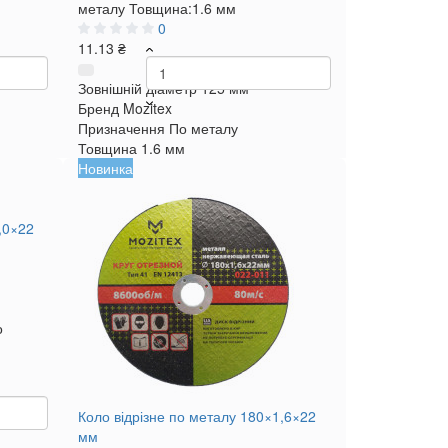
металу
Товщина:
1.6 мм
0
11.13 ₴
Зовнішній діаметр
125 мм
Бренд
Mozitex
Призначення
По металу
Товщина
1.6 мм
Новинка
,0×22
о
Коло відрізне по металу 180×1,6×22
мм