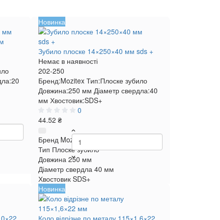
Новинка
мм
Зубило плоске 14×250×40 мм sds +
Немає в наявності
ило
202-250
дла:
20
Бренд:
Mozitex
Тип:
Плоске зубило
Довжина:
250 мм
Діаметр свердла:
40
мм
Хвостовик:
SDS+
0
44.52 ₴
Бренд
Mozitex
Тип
Плоске зубило
Довжина
250 мм
Діаметр свердла
40 мм
Хвостовик
SDS+
Новинка
,0×22
Коло відрізне по металу 115×1,6×22