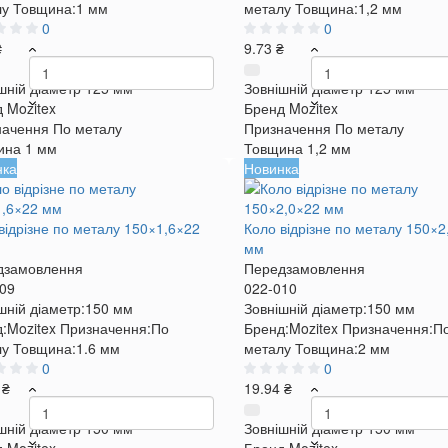
лу
Товщина:
1 мм
металу
Товщина:
1,2 мм
0
0
₴
9.73 ₴
шній діаметр
125 мм
Зовнішній діаметр
125 мм
д
Mozitex
Бренд
Mozitex
начення
По металу
Призначення
По металу
ина
1 мм
Товщина
1,2 мм
нка
Новинка
відрізне по металу 150×1,6×22
Коло відрізне по металу 150×2
мм
дзамовлення
Передзамовлення
09
022-010
шній діаметр:
150 мм
Зовнішній діаметр:
150 мм
:
Mozitex
Призначення:
По
Бренд:
Mozitex
Призначення:
П
лу
Товщина:
1.6 мм
металу
Товщина:
2 мм
0
0
 ₴
19.94 ₴
шній діаметр
150 мм
Зовнішній діаметр
150 мм