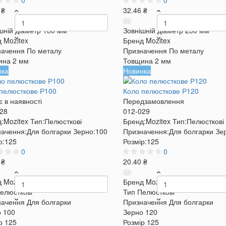
0
0
 ₴
32.46 ₴
шній діаметр
180 мм
Зовнішній діаметр
230 мм
д
Mozitex
Бренд
Mozitex
начення
По металу
Призначення
По металу
ина
2 мм
Товщина
2 мм
нка
Новинка
пелюсткове Р100
Коло пелюсткове Р120
 в наявності
Передзамовлення
28
012-029
:
Mozitex
Тип:
Пелюсткові
Бренд:
Mozitex
Тип:
Пелюсткові
ачення:
Для болгарки
Зерно:
100
Призначення:
Для болгарки
Зе
р:
125
Розмір:
125
0
0
 ₴
20.40 ₴
д
Mozitex
Бренд
Mozitex
елюсткові
Тип
Пелюсткові
начення
Для болгарки
Призначення
Для болгарки
о
100
Зерно
120
р
125
Розмір
125