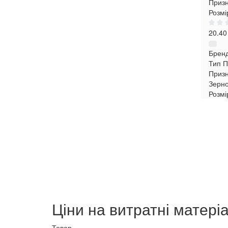
Призн
Розмі
20.40
Брен
Тип
П
Приз
Зерн
Розмі
Ціни на витратні матері
Товар