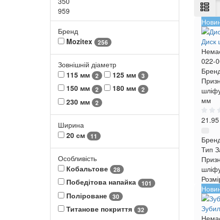
350
959
Нови
Бренд
Mozitex
Диск 
256
Немає
022-0
Зовнішній діаметр
Бренд
115 мм
125 мм
2
3
Призн
150 мм
180 мм
2
2
шліфу
мм
230 мм
2
21.95
Ширина
20 см
11
Брен
Тип
З
Особливість
Приз
Кобальтове
шліфу
28
Розмі
Победітова напайка
101
Нови
Поліроване
30
Зубил
Титанове покриття
32
Немає