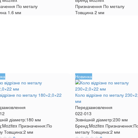
д
Mozitex
Бренд
Mozitex
начення
По металу
Призначення
По металу
ина
1.6 мм
Товщина
2 мм
нка
Новинка
відрізне по металу 180×2,0×22
Коло відрізне по металу 230×2
мм
дзамовлення
Передзамовлення
12
022-013
шній діаметр:
180 мм
Зовнішній діаметр:
230 мм
:
Mozitex
Призначення:
По
Бренд:
Mozitex
Призначення:
П
лу
Товщина:
2 мм
металу
Товщина:
2 мм