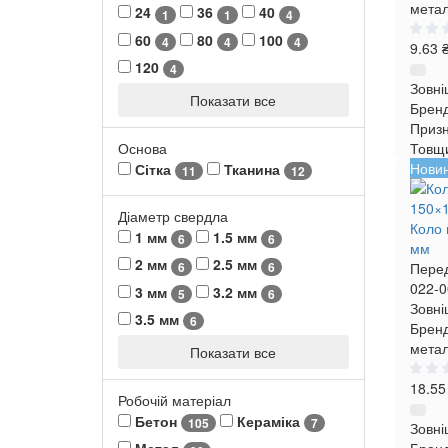
мета
24
36
40
1
1
4
60
80
100
4
4
4
9.63 
120
4
Зовні
Показати все
Брен
Приз
Товщ
Основа
Нови
Сітка
Тканина
11
12
Діаметр свердла
Коло 
1 мм
1.5 мм
6
6
мм
2 мм
2.5 мм
6
6
Пере
022-0
3 мм
3.2 мм
5
6
Зовні
3.5 мм
6
Бренд
мета
Показати все
18.55
Робочій матеріал
Бетон
Кераміка
105
7
Зовні