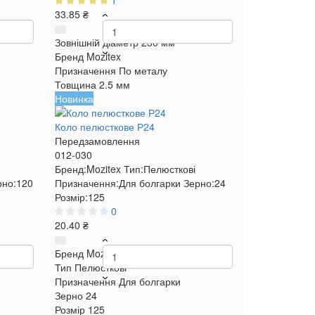
1
33.85 ₴
Зовнішній діаметр
230 мм
Бренд
Mozitex
Призначення
По металу
Товщина
2.5 мм
Новинка
Коло пелюсткове Р24
Передзамовлення
012-030
Бренд:
Mozitex
Тип:
Пелюсткові
рно:
120
Призначення:
Для болгарки
Зерно:
24
Розмір:
125
0
20.40 ₴
Бренд
Mozitex
Тип
Пелюсткові
Призначення
Для болгарки
Зерно
24
Розмір
125