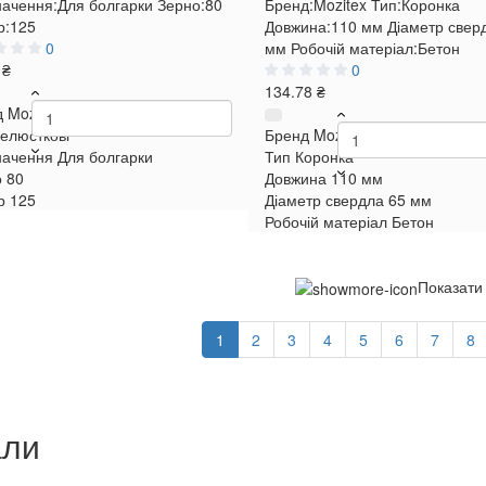
ачення:
Для болгарки
Зерно:
80
Бренд:
Mozitex
Тип:
Коронка
р:
125
Довжина:
110 мм
Діаметр свер
0
мм
Робочій матеріал:
Бетон
 ₴
0
134.78 ₴
д
Mozitex
елюсткові
Бренд
Mozitex
начення
Для болгарки
Тип
Коронка
о
80
Довжина
110 мм
р
125
Діаметр свердла
65 мм
Робочій матеріал
Бетон
Показати
1
2
3
4
5
6
7
8
али