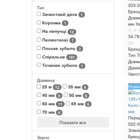
203-2
Тип
Бренд
Зачистний диск
1
Довжи
Коронка
1
мм
Хв
На липучці
12
34.78
Пелюсткові
7
Плоске зубило
Брен
2
Тип
Т
Спіральне
191
Довж
Точкове зубило
1
Діаме
Хвост
Довжина
Нови
25 м
35 мм
12
6
40 мм
50 мм
6
6
60 мм
65 мм
11
6
Коло 
мм
70 мм
9
Пере
Показати все
022-0
Зовні
Бренд
Зерно