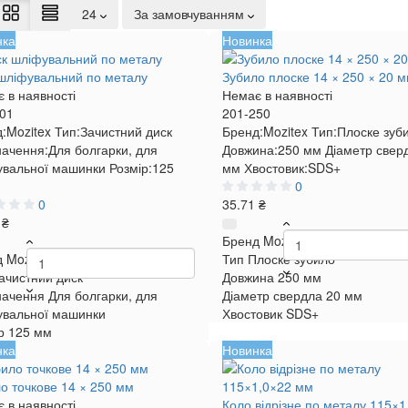
24
За замовчуванням
нка
Новинка
шліфувальний по металу
Зубило плоске 14 × 250 × 20 
 в наявності
Немає в наявності
01
201-250
:
Mozitex
Тип:
Зачистний диск
Бренд:
Mozitex
Тип:
Плоске зуб
ачення:
Для болгарки, для
Довжина:
250 мм
Діаметр свер
вальної машинки
Розмір:
125
мм
Хвостовик:
SDS+
0
0
35.71 ₴
 ₴
Бренд
Mozitex
д
Mozitex
Тип
Плоске зубило
ачистний диск
Довжина
250 мм
начення
Для болгарки, для
Діаметр свердла
20 мм
вальної машинки
Хвостовик
SDS+
р
125 мм
нка
Новинка
о точкове 14 × 250 мм
 в наявності
Коло відрізне по металу 115×1