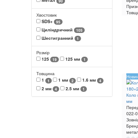
Брен
Метал
90
Приз
Товщ
Хвостовик
SDS+
95
Циліндричний
105
Шестигранний
1
Розмір
125
125 мм
19
1
Товщина
Нови
1
1 мм
1.6 мм
1
2
4
2 мм
2.5 мм
4
1
Коло 
мм
Пере
022-0
Зовні
Бренд
мета